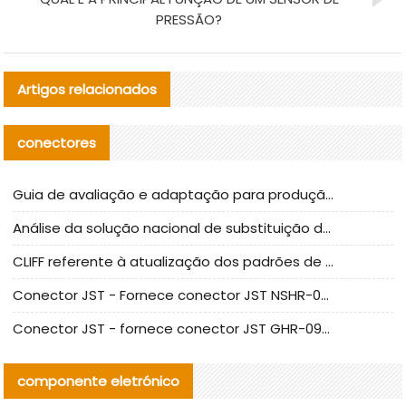
PRESSÃO?
Artigos relacionados
conectores
Guia de avaliação e adaptação para produção em massa de componentes de cabos nacionais CNC Tech
Análise da solução nacional de substituição da linha de alta frequência I-PEX
CLIFF referente à atualização dos padrões de teste de conectores nacionais
Conector JST - Fornece conector JST NSHR-02V-S original | substituto
Conector JST - fornece conector JST GHR-09V-S autêntico | substituto
componente eletrónico