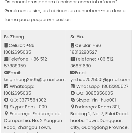
Os conectores podem funcionar como interfaces?
Geralmente sim, os fabricantes concebem-nos dessa
forma para pouparem custos.
Sr. Zhang
Sr. Yin.
Celular: +86
Celular: +86
18012695035
18013280527
Telefone: +86 512
Telefone: +86 512
57888959
36851680
Email:
Email:
king.zhang2505@gmail.com
yin.hua2025001@gmail.com
Whatsapp:
Whatsapp: 18013280527
18012695035
QQ: 3085856605
QQ: 3377584302
Skype: Yin_hua001
Skype: Benz_009
Endereço: Room 301,
Endereço: Endereço de
Building 2, No. 7, Fulei Road,
Companhia: No. 2 Yongran
Liaobu Town, Dongguan
Road, Zhangpu Town,
City, Guangdong Province,