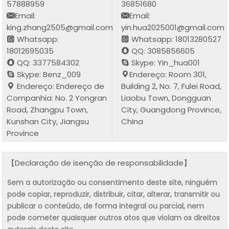
57888959
36851680
Email:
Email:
king.zhang2505@gmail.com
yin.hua2025001@gmail.com
Whatsapp:
Whatsapp: 18013280527
18012695035
QQ: 3085856605
QQ: 3377584302
Skype: Yin_hua001
Skype: Benz_009
Endereço: Room 301,
Endereço: Endereço de
Building 2, No. 7, Fulei Road,
Companhia: No. 2 Yongran
Liaobu Town, Dongguan
Road, Zhangpu Town,
City, Guangdong Province,
Kunshan City, Jiangsu
China
Province
【Declaração de isenção de responsabilidade】
Sem a autorização ou consentimento deste site, ninguém
pode copiar, reproduzir, distribuir, citar, alterar, transmitir ou
publicar o conteúdo, de forma integral ou parcial, nem
pode cometer quaisquer outros atos que violam os direitos