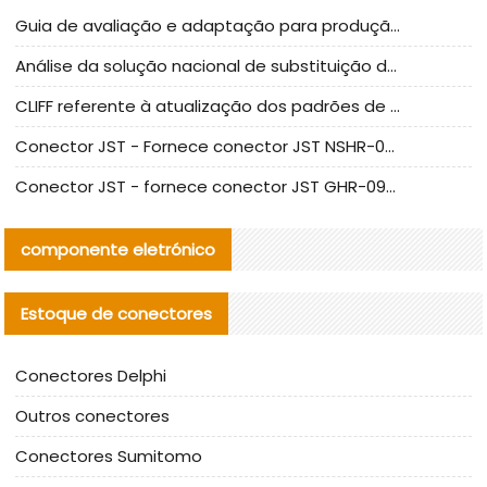
Guia de avaliação e adaptação para produção em massa de componentes de cabos nacionais CNC Tech
Análise da solução nacional de substituição da linha de alta frequência I-PEX
CLIFF referente à atualização dos padrões de teste de conectores nacionais
Conector JST - Fornece conector JST NSHR-02V-S original | substituto
Conector JST - fornece conector JST GHR-09V-S autêntico | substituto
componente eletrónico
Estoque de conectores
Conectores Delphi
Outros conectores
Conectores Sumitomo