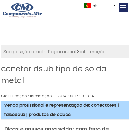
pt
Sua posição atual：
Página inicial
>
informação
conetor dsub tipo de solda
metal
Classificação：informação
2024-09-17 09:33:34
Venda profissional e representação de: conectores |
faisceaux | produtos de cabos
Dicas e passos para soldar com ferro de