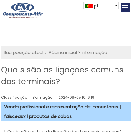
pt
Sua posição atual：
Página inicial
>
informação
Quais são as ligações comuns
dos terminais?
Classificação：informação
2024-09-05 10:16:19
Venda profissional e representação de: conectores |
faisceaux | produtos de cabos
I. Quais são os fios de ligação dos terminais comuns?