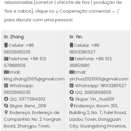
relacionadas [conetor | chicote de fios | produção de
fios e cabos], clique no ¡¡ Cooperação comercial ← ¡"
para discutir com uma pessoa!
Sr. Zhang
Sr. Yin.
Celular: +86
Celular: +86
18012695035
18013280527
Telefone: +86 512
Telefone: +86 512
57888959
36851680
Email:
Email:
king.zhang2505@gmail.com
yin.hua2025001@gmail.com
Whatsapp:
Whatsapp: 18013280527
18012695035
QQ: 3085856605
QQ: 3377584302
Skype: Yin_hua001
Skype: Benz_009
Endereço: Room 301,
Endereço: Endereço de
Building 2, No. 7, Fulei Road,
Companhia: No. 2 Yongran
Liaobu Town, Dongguan
Road, Zhangpu Town,
City, Guangdong Province,