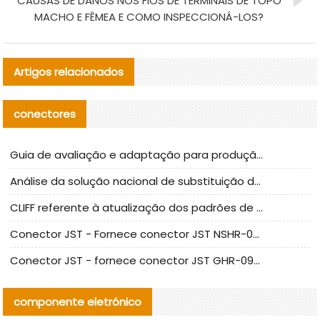
CAUSAS DE DANOS NOS FIOS DE TERMINAIS DE TOPO
MACHO E FÊMEA E COMO INSPECCIONÁ-LOS?
Artigos relacionados
conectores
Guia de avaliação e adaptação para produção em massa de componentes de cabos nacionais CNC Tech
Análise da solução nacional de substituição da linha de alta frequência I-PEX
CLIFF referente à atualização dos padrões de teste de conectores nacionais
Conector JST - Fornece conector JST NSHR-02V-S original | substituto
Conector JST - fornece conector JST GHR-09V-S autêntico | substituto
componente eletrónico