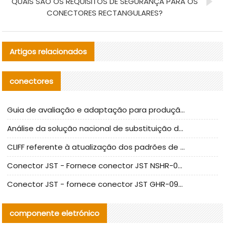
QUAIS SÃO OS REQUISITOS DE SEGURANÇA PARA OS
CONECTORES RECTANGULARES?
Artigos relacionados
conectores
Guia de avaliação e adaptação para produção em massa de componentes de cabos nacionais CNC Tech
Análise da solução nacional de substituição da linha de alta frequência I-PEX
CLIFF referente à atualização dos padrões de teste de conectores nacionais
Conector JST - Fornece conector JST NSHR-02V-S original | substituto
Conector JST - fornece conector JST GHR-09V-S autêntico | substituto
componente eletrónico