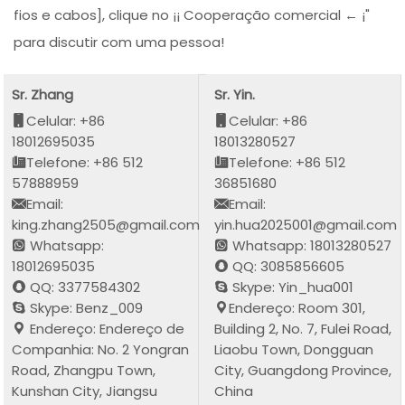
fios e cabos], clique no ¡¡ Cooperação comercial ← ¡"
para discutir com uma pessoa!
Sr. Zhang
Sr. Yin.
Celular: +86
Celular: +86
18012695035
18013280527
Telefone: +86 512
Telefone: +86 512
57888959
36851680
Email:
Email:
king.zhang2505@gmail.com
yin.hua2025001@gmail.com
Whatsapp:
Whatsapp: 18013280527
18012695035
QQ: 3085856605
QQ: 3377584302
Skype: Yin_hua001
Skype: Benz_009
Endereço: Room 301,
Endereço: Endereço de
Building 2, No. 7, Fulei Road,
Companhia: No. 2 Yongran
Liaobu Town, Dongguan
Road, Zhangpu Town,
City, Guangdong Province,
Kunshan City, Jiangsu
China