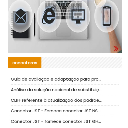
conectores
Guia de avaliação e adaptação para produção em massa de componentes de cabos nacionais CNC Tech
Análise da solução nacional de substituição da linha de alta frequência I-PEX
CLIFF referente à atualização dos padrões de teste de conectores nacionais
Conector JST - Fornece conector JST NSHR-02V-S original | substituto
Conector JST - fornece conector JST GHR-09V-S autêntico | substituto