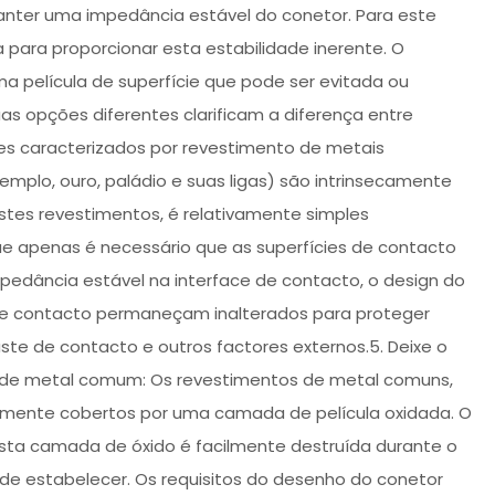
nter uma impedância estável do conetor. Para este
 para proporcionar esta estabilidade inerente. O
 película de superfície que pode ser evitada ou
as opções diferentes clarificam a diferença entre
es caracterizados por revestimento de metais
mplo, ouro, paládio e suas ligas) são intrinsecamente
 estes revestimentos, é relativamente simples
ue apenas é necessário que as superfícies de contacto
dância estável na interface de contacto, o design do
 de contacto permaneçam inalterados para proteger
te de contacto e outros factores externos.5. Deixe o
to de metal comum: Os revestimentos de metal comuns,
almente cobertos por uma camada de película oxidada. O
sta camada de óxido é facilmente destruída durante o
de estabelecer. Os requisitos do desenho do conetor