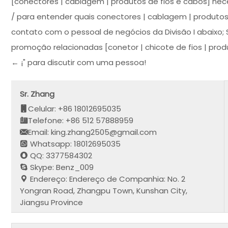
[conectores | cablagem | produtos de fios e cabos] ne
/ para entender quais conectores | cablagem | produto
contato com o pessoal de negócios da Divisão I abaixo; 
promoção relacionadas [conetor | chicote de fios | prod
← ¡" para discutir com uma pessoa!
Sr. Zhang
Celular: +86 18012695035
Telefone: +86 512 57888959
Email: king.zhang2505@gmail.com
Whatsapp: 18012695035
QQ: 3377584302
Skype: Benz_009
Endereço: Endereço de Companhia: No. 2
Yongran Road, Zhangpu Town, Kunshan City,
Jiangsu Province