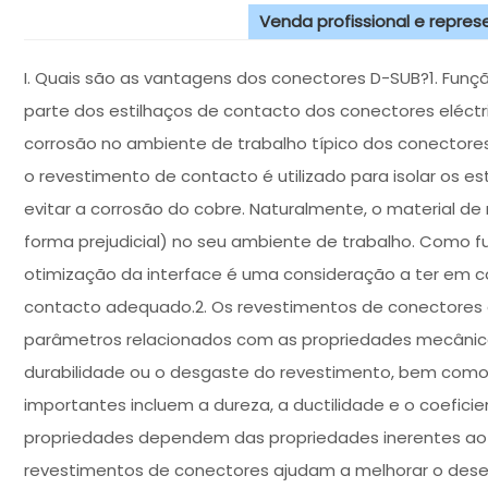
Venda profissional e repre
I. Quais são as vantagens dos conectores D-SUB?1. Funç
parte dos estilhaços de contacto dos conectores eléctri
corrosão no ambiente de trabalho típico dos conectores 
o revestimento de contacto é utilizado para isolar os e
evitar a corrosão do cobre. Naturalmente, o material d
forma prejudicial) no seu ambiente de trabalho. Como f
otimização da interface é uma consideração a ter em c
contacto adequado.2. Os revestimentos de conectores 
parâmetros relacionados com as propriedades mecânic
durabilidade ou o desgaste do revestimento, bem como 
importantes incluem a dureza, a ductilidade e o coefici
propriedades dependem das propriedades inerentes ao 
revestimentos de conectores ajudam a melhorar o desemp