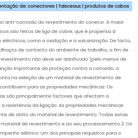
sentação de: conectores | faisceaux | produtos de cabos
ão anti-corrosão do revestimento do conetor: A maior
cos são feitos de liga de cobre, que é propensa à
eléctricos, como a oxidação e a vulcanização. De facto,
stilhaços de contacto do ambiente de trabalho, a fim de
e revestimento não deve ser danificado (pelo menos de
unção importante da proteção contra a corrosão, a
onta na seleção de um material de revestimento de
contribuem para as propriedades mecânicas: Os
as são principalmente factores que afectam a
a resistência da ligação. As propriedades mecânicas
ente de atrito do material de revestimento. Todas estas
material de revestimento e ao seu processamento.3. Os
enho elétrico: Um dos principais requisitos para o