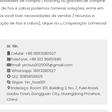
cessidades de compra / sourcing ou gostaria de comprar
s de fios e cabos podemos fornecer soluções, entre em
Se você tiver necessidades de vendas / recursos e
ução de fios e cabos], clique no ¡¡ Cooperação comercial
Sr. Yin.
Celular: +86 18013280527
Telefone: +86 512 36851680
Email: yin.hua2025001@gmail.com
Whatsapp: 18013280527
QQ: 3085856605
Skype: Yin_hua001
Endereço: Room 301, Building 2, No. 7, Fulei Road,
Liaobu Town, Dongguan City, Guangdong Province,
China