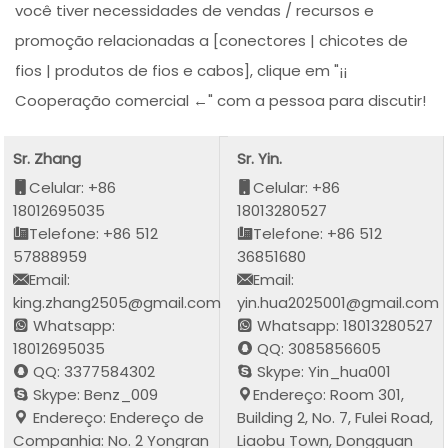
você tiver necessidades de vendas / recursos e
promoção relacionadas a [conectores | chicotes de
fios | produtos de fios e cabos], clique em "¡¡
Cooperação comercial ←" com a pessoa para discutir!
Sr. Zhang
Sr. Yin.
Celular: +86
Celular: +86
18012695035
18013280527
Telefone: +86 512
Telefone: +86 512
57888959
36851680
Email:
Email:
king.zhang2505@gmail.com
yin.hua2025001@gmail.com
Whatsapp:
Whatsapp: 18013280527
18012695035
QQ: 3085856605
QQ: 3377584302
Skype: Yin_hua001
Skype: Benz_009
Endereço: Room 301,
Endereço: Endereço de
Building 2, No. 7, Fulei Road,
Companhia: No. 2 Yongran
Liaobu Town, Dongguan