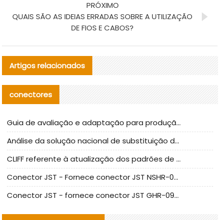
PRÓXIMO
QUAIS SÃO AS IDEIAS ERRADAS SOBRE A UTILIZAÇÃO
DE FIOS E CABOS?
Artigos relacionados
conectores
Guia de avaliação e adaptação para produção em massa de componentes de cabos nacionais CNC Tech
Análise da solução nacional de substituição da linha de alta frequência I-PEX
CLIFF referente à atualização dos padrões de teste de conectores nacionais
Conector JST - Fornece conector JST NSHR-02V-S original | substituto
Conector JST - fornece conector JST GHR-09V-S autêntico | substituto