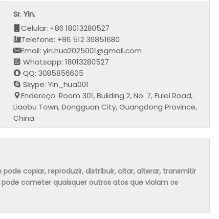
Sr. Yin.
Celular: +86 18013280527
Telefone: +86 512 36851680
Email: yin.hua2025001@gmail.com
Whatsapp: 18013280527
QQ: 3085856605
Skype: Yin_hua001
Endereço: Room 301, Building 2, No. 7, Fulei Road,
Liaobu Town, Dongguan City, Guangdong Province,
China
 copiar, reproduzir, distribuir, citar, alterar, transmitir
m pode cometer quaisquer outros atos que violam os