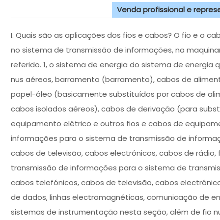
Venda profissional e repre
I. Quais são as aplicações dos fios e cabos? O fio e o c
no sistema de transmissão de informações, na maquinar
referido. 1, o sistema de energia do sistema de energia q
nus aéreos, barramento (barramento), cabos de alimen
papel-óleo (basicamente substituídos por cabos de ali
cabos isolados aéreos), cabos de derivação (para substi
equipamento elétrico e outros fios e cabos de equipame
informações para o sistema de transmissão de informaç
cabos de televisão, cabos electrónicos, cabos de rádio, 
transmissão de informações para o sistema de transmis
cabos telefónicos, cabos de televisão, cabos electrónico
de dados, linhas electromagnéticas, comunicação de en
sistemas de instrumentação nesta seção, além de fio n