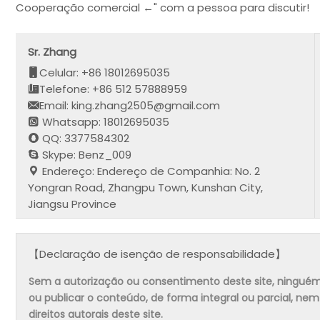
Cooperação comercial ←" com a pessoa para discutir!
Sr. Zhang
Celular: +86 18012695035
Telefone: +86 512 57888959
Email: king.zhang2505@gmail.com
Whatsapp: 18012695035
QQ: 3377584302
Skype: Benz_009
Endereço: Endereço de Companhia: No. 2
Yongran Road, Zhangpu Town, Kunshan City,
Jiangsu Province
【Declaração de isenção de responsabilidade】
Sem a autorização ou consentimento deste site, ninguém pode
ou publicar o conteúdo, de forma integral ou parcial, ne
direitos autorais deste site.