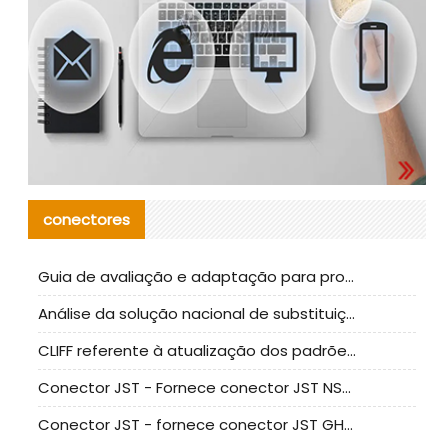
conectores
Guia de avaliação e adaptação para produção em massa de componentes de cabos nacionais CNC Tech
Análise da solução nacional de substituição da linha de alta frequência I-PEX
CLIFF referente à atualização dos padrões de teste de conectores nacionais
Conector JST - Fornece conector JST NSHR-02V-S original | substituto
Conector JST - fornece conector JST GHR-09V-S autêntico | substituto