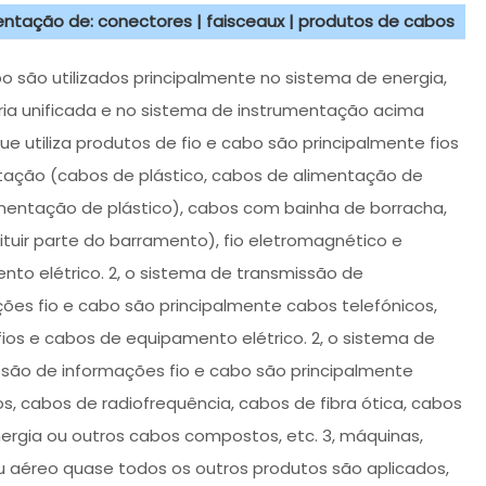
sentação de: conectores | faisceaux | produtos de cabos
abo são utilizados principalmente no sistema de energia,
ia unificada e no sistema de instrumentação acima
ue utiliza produtos de fio e cabo são principalmente fios
tação (cabos de plástico, cabos de alimentação de
mentação de plástico), cabos com bainha de borracha,
tuir parte do barramento), fio eletromagnético e
nto elétrico. 2, o sistema de transmissão de
ões fio e cabo são principalmente cabos telefónicos,
fios e cabos de equipamento elétrico. 2, o sistema de
são de informações fio e cabo são principalmente
s, cabos de radiofrequência, cabos de fibra ótica, cabos
ergia ou outros cabos compostos, etc. 3, máquinas,
u aéreo quase todos os outros produtos são aplicados,