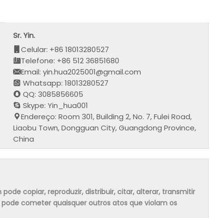
Sr. Yin.
Celular: +86 18013280527
Telefone: +86 512 36851680
Email: yin.hua2025001@gmail.com
Whatsapp: 18013280527
QQ: 3085856605
Skype: Yin_hua001
Endereço: Room 301, Building 2, No. 7, Fulei Road,
Liaobu Town, Dongguan City, Guangdong Province,
China
 copiar, reproduzir, distribuir, citar, alterar, transmitir
m pode cometer quaisquer outros atos que violam os