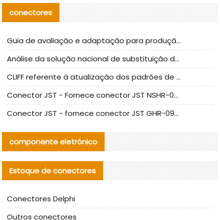
conectores
Guia de avaliação e adaptação para produção em massa de componentes de cabos nacionais CNC Tech
Análise da solução nacional de substituição da linha de alta frequência I-PEX
CLIFF referente à atualização dos padrões de teste de conectores nacionais
Conector JST - Fornece conector JST NSHR-02V-S original | substituto
Conector JST - fornece conector JST GHR-09V-S autêntico | substituto
componente eletrónico
Estoque de conectores
Conectores Delphi
Outros conectores