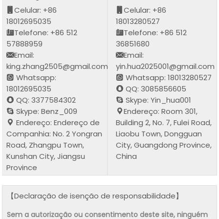
Celular: +86
Celular: +86
18012695035
18013280527
Telefone: +86 512
Telefone: +86 512
57888959
36851680
Email:
Email:
king.zhang2505@gmail.com
yin.hua2025001@gmail.com
Whatsapp:
Whatsapp: 18013280527
18012695035
QQ: 3085856605
QQ: 3377584302
Skype: Yin_hua001
Skype: Benz_009
Endereço: Room 301,
Endereço: Endereço de
Building 2, No. 7, Fulei Road,
Companhia: No. 2 Yongran
Liaobu Town, Dongguan
Road, Zhangpu Town,
City, Guangdong Province,
Kunshan City, Jiangsu
China
Province
【Declaração de isenção de responsabilidade】
Sem a autorização ou consentimento deste site, ninguém