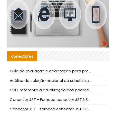
conectores
Guia de avaliação e adaptação para produção em massa de componentes de cabos nacionais CNC Tech
Análise da solução nacional de substituição da linha de alta frequência I-PEX
CLIFF referente à atualização dos padrões de teste de conectores nacionais
Conector JST - Fornece conector JST NSHR-02V-S original | substituto
Conector JST - fornece conector JST GHR-09V-S autêntico | substituto