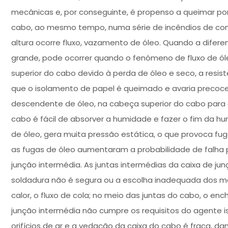
mecânicas e, por conseguinte, é propenso a queimar p
cabo, ao mesmo tempo, numa série de incêndios de com
altura ocorre fluxo, vazamento de óleo. Quando a difer
grande, pode ocorrer quando o fenómeno de fluxo de óle
superior do cabo devido à perda de óleo e seco, a res
que o isolamento de papel é queimado e avaria precoce. 
descendente de óleo, na cabeça superior do cabo para 
cabo é fácil de absorver a humidade e fazer o fim da hu
de óleo, gera muita pressão estática, o que provoca f
as fugas de óleo aumentaram a probabilidade de falha p
junção intermédia. As juntas intermédias da caixa de j
soldadura não é segura ou a escolha inadequada dos mate
calor, o fluxo de cola; no meio das juntas do cabo, o e
junção intermédia não cumpre os requisitos do agente 
orifícios de ar e a vedação da caixa do cabo é fraca, d