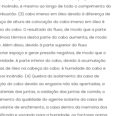
or incêndio, e mesmo ao longo de todo o comprimento do
bustão. (3) cabo imerso em óleo devido à diferença de
ença de altura de colocação do cabo imerso em óleo é
o do cabo. O resultado do fluxo, de modo que a parte
istência térmica desta parte do cabo aumenta, de modo
Além disso, devido à parte superior do fluxo
criar espaço e gerar pressão negativa, de modo que o
midade. A parte inferior do cabo, devido à acumulação
ugas de óleo na cabeça do cabo. A humidade do cabo e
or incêndio. (4) Quebra do isolamento da caixa de
unção do cabo devido ao engaste não são apertadas, a
riais das juntas, a oxidação das juntas de corrida, o
nchimento da qualidade do agente isolante da caixa de
isolante de enchimento, a caixa dentro da memória dos
anificada e vazando para a humidade, os factores acima