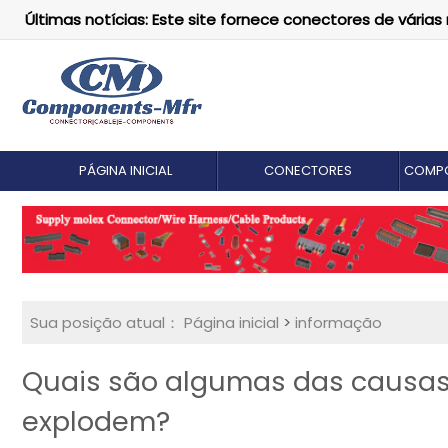
Últimas notícias: Este site fornece conectores de vári
PÁGINA INICIAL
CONECTORES
COMPO
Sua posição atual：
Página inicial
>
informação
Quais são algumas das causas
explodem?