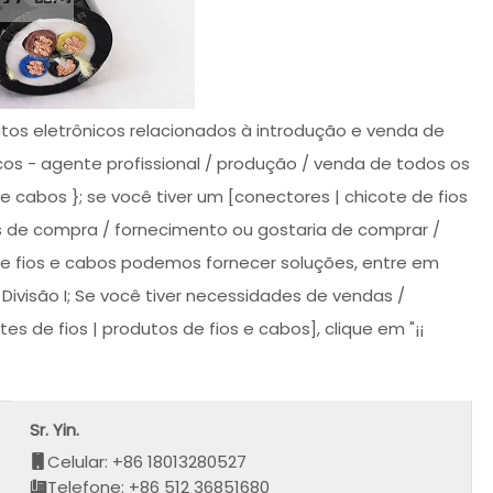
tos eletrônicos relacionados à introdução e venda de
icos - agente profissional / produção / venda de todos os
 e cabos }; se você tiver um [conectores | chicote de fios
s de compra / fornecimento ou gostaria de comprar /
 de fios e cabos podemos fornecer soluções, entre em
ivisão I; Se você tiver necessidades de vendas /
s de fios | produtos de fios e cabos], clique em "¡¡
Sr. Yin.
Celular: +86 18013280527
Telefone: +86 512 36851680