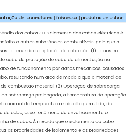
sentação de: conectores | faisceaux | produtos de cabos
ncêndio dos cabos? O isolamento dos cabos eléctricos é
asfalto e outras substâncias combustíveis, pelo que o
sas de incêndio e explosão do cabo são: (1) danos no
le do cabo de proteção do cabo de alimentação na
 cabo de funcionamento por danos mecânicos, causados
cabo, resultando num arco de modo a que o material de
 de combustão material. (2) Operação de sobrecarga
 de sobrecarga prolongada, a temperatura de operação
to normal da temperatura mais alta permitida, de
o do cabo, esse fenômeno de envelhecimento e
inha de cabos. À medida que o isolamento do cabo
eduz as propriedades de isolamento e as propriedades