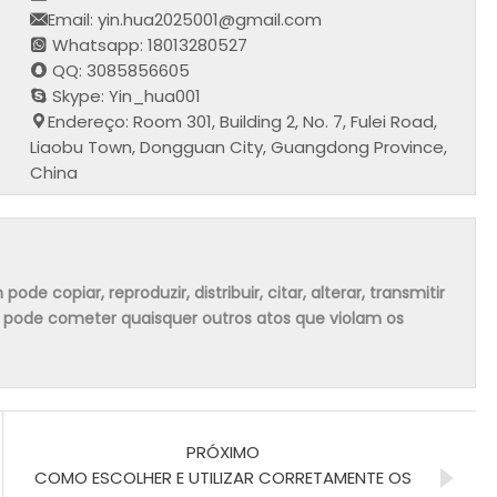
Email: yin.hua2025001@gmail.com
Whatsapp: 18013280527
QQ: 3085856605
Skype: Yin_hua001
Endereço: Room 301, Building 2, No. 7, Fulei Road,
Liaobu Town, Dongguan City, Guangdong Province,
China
 copiar, reproduzir, distribuir, citar, alterar, transmitir
m pode cometer quaisquer outros atos que violam os
PRÓXIMO
COMO ESCOLHER E UTILIZAR CORRETAMENTE OS