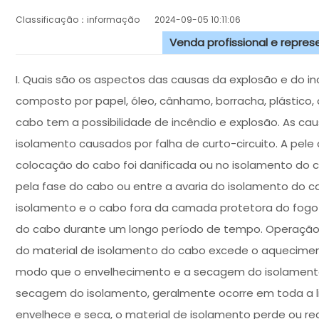
Classificação：informação
2024-09-05 10:11:06
Venda profissional e repre
I. Quais são os aspectos das causas da explosão e do i
composto por papel, óleo, cânhamo, borracha, plástico, 
cabo tem a possibilidade de incêndio e explosão. As cau
isolamento causados por falha de curto-circuito. A pe
colocação do cabo foi danificada ou no isolamento do
pela fase do cabo ou entre a avaria do isolamento do 
isolamento e o cabo fora da camada protetora do fogo
do cabo durante um longo período de tempo. Operação
do material de isolamento do cabo excede o aquecimen
modo que o envelhecimento e a secagem do isolament
secagem do isolamento, geralmente ocorre em toda a l
envelhece e seca, o material de isolamento perde ou r