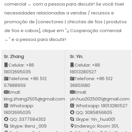
comercial ← com a pessoa para discutir! Se você tiver
necessidades relacionadas a vendas / recursos e
promoção de [conectores | chicotes de fios | produtos
de fios e cabos], clique em "¡¡ Cooperação comercial
←" e a pessoa para discutir!
Sr. Zhang
Sr. Yin.
Celular: +86
Celular: +86
18012695035
18013280527
Telefone: +86 512
Telefone: +86 512
57888959
36851680
Email:
Email:
king.zhang2505@gmail.com
yin.hua2025001@gmail.com
Whatsapp:
Whatsapp: 18013280527
18012695035
QQ: 3085856605
QQ: 3377584302
Skype: Yin_hua001
Skype: Benz_009
Endereço: Room 301,