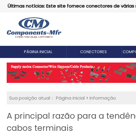
Últimas notícias: Este site fornece conectores de vári
PÁGINA INICIAL
CONECTORES
COMPO
Sua posição atual：
Página inicial
>
informação
A principal razão para a tendê
cabos terminais