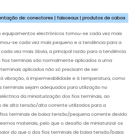
sentação de: conectores | faisceaux | produtos de cabos
s equipamentos electrónicos tornou-se cada vez mais
ornou-se cada vez mais pequeno e a tendência para a
 cada vez mais óbvia, a principal razão para a tendência
os fios terminais são normalmente aplicados a uma
 terminais aplicados não só precisam de ser
e, à vibração, à impermeabilidade e à temperatura, como
 terminais sejam adequados para utilização no
léctrica da miniaturização dos fios terminais, ao
s de alta tensão/alta corrente utilizados para a
 fios terminais de baixa tensão/pequena corrente devido
esmos materiais, pelo que o desafio de miniaturizar os
maior do que o dos fios terminais de baixa tensão/baixa