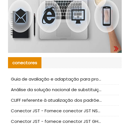
conectores
Guia de avaliação e adaptação para produção em massa de componentes de cabos nacionais CNC Tech
Análise da solução nacional de substituição da linha de alta frequência I-PEX
CLIFF referente à atualização dos padrões de teste de conectores nacionais
Conector JST - Fornece conector JST NSHR-02V-S original | substituto
Conector JST - fornece conector JST GHR-09V-S autêntico | substituto