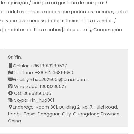
de aquisição / compra ou gostaria de comprar /
 de produtos de fios e cabos que podemos fornecer, entre
Se você tiver necessidades relacionadas a vendas /
 | produtos de fios e cabos], clique em "¡¡ Cooperação
Sr. Yin.
Celular: +86 18013280527
Telefone: +86 512 36851680
Email: yin.hua2025001@gmail.com
Whatsapp: 18013280527
QQ: 3085856605
Skype: Yin_hua001
Endereço: Room 301, Building 2, No. 7, Fulei Road,
Liaobu Town, Dongguan City, Guangdong Province,
China