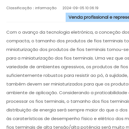
Classificação：informação
2024-09-05 10:06:19
Venda profissional e repre
Com o avanço da tecnologia eletrónica, a conceção do
compacta, o tamanho dos produtos de fios terminais t
miniaturização dos produtos de fios terminais tornou-se
para a miniaturização dos fios terminais. Uma vez que 
variedade de ambientes agressivos, os produtos de fios
suficientemente robustos para resistir ao pó, à sujidad
também devem ser miniaturizados para que os produtos
ambiente de aplicação. Considerando a praticabilidade e
processar os fios terminais, o tamanho dos fios terminai
distribuição de energia será sempre maior do que o dos
às caraterísticas de desempenho físico e elétrico dos m
fios terminais de alta tensão/alta potência será muito 