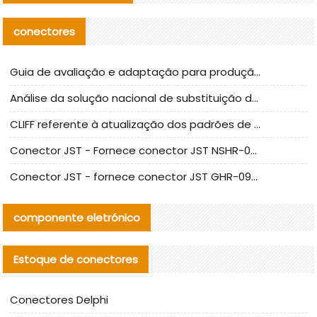
conectores
Guia de avaliação e adaptação para produção em massa de componentes de cabos nacionais CNC Tech
Análise da solução nacional de substituição da linha de alta frequência I-PEX
CLIFF referente à atualização dos padrões de teste de conectores nacionais
Conector JST - Fornece conector JST NSHR-02V-S original | substituto
Conector JST - fornece conector JST GHR-09V-S autêntico | substituto
componente eletrónico
Estoque de conectores
Conectores Delphi