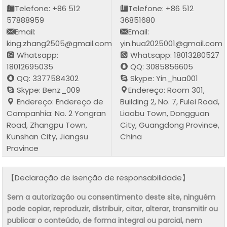
Telefone: +86 512
Telefone: +86 512
57888959
36851680
Email:
Email:
king.zhang2505@gmail.com
yin.hua2025001@gmail.com
Whatsapp:
Whatsapp: 18013280527
18012695035
QQ: 3085856605
QQ: 3377584302
Skype: Yin_hua001
Skype: Benz_009
Endereço: Room 301,
Endereço: Endereço de
Building 2, No. 7, Fulei Road,
Companhia: No. 2 Yongran
Liaobu Town, Dongguan
Road, Zhangpu Town,
City, Guangdong Province,
Kunshan City, Jiangsu
China
Province
【Declaração de isenção de responsabilidade】
Sem a autorização ou consentimento deste site, ninguém
pode copiar, reproduzir, distribuir, citar, alterar, transmitir ou
publicar o conteúdo, de forma integral ou parcial, nem