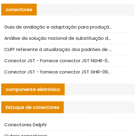
conectores
Guia de avaliação e adaptação para produção em massa de componentes de cabos nacionais CNC Tech
Análise da solução nacional de substituição da linha de alta frequência I-PEX
CLIFF referente à atualização dos padrões de teste de conectores nacionais
Conector JST - Fornece conector JST NSHR-02V-S original | substituto
Conector JST - fornece conector JST GHR-09V-S autêntico | substituto
componente eletrónico
Estoque de conectores
Conectores Delphi
Outros conectores