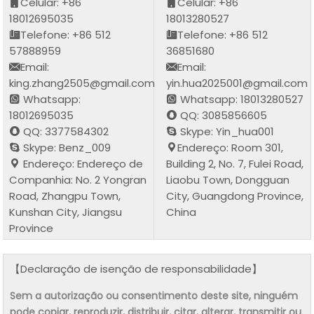
Celular: +86
Celular: +86
18012695035
18013280527
Telefone: +86 512
Telefone: +86 512
57888959
36851680
Email:
Email:
king.zhang2505@gmail.com
yin.hua2025001@gmail.com
Whatsapp:
Whatsapp: 18013280527
18012695035
QQ: 3085856605
QQ: 3377584302
Skype: Yin_hua001
Skype: Benz_009
Endereço: Room 301,
Endereço: Endereço de
Building 2, No. 7, Fulei Road,
Companhia: No. 2 Yongran
Liaobu Town, Dongguan
Road, Zhangpu Town,
City, Guangdong Province,
Kunshan City, Jiangsu
China
Province
【Declaração de isenção de responsabilidade】
Sem a autorização ou consentimento deste site, ninguém
pode copiar, reproduzir, distribuir, citar, alterar, transmitir ou