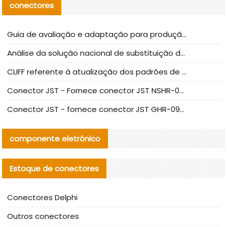
conectores
Guia de avaliação e adaptação para produção em massa de componentes de cabos nacionais CNC Tech
Análise da solução nacional de substituição da linha de alta frequência I-PEX
CLIFF referente à atualização dos padrões de teste de conectores nacionais
Conector JST - Fornece conector JST NSHR-02V-S original | substituto
Conector JST - fornece conector JST GHR-09V-S autêntico | substituto
componente eletrónico
Estoque de conectores
Conectores Delphi
Outros conectores