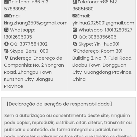
Telefone: +86 512
Telefone: +86 512
57888959
36851680
Email:
Email:
king.zhang2505@gmail.com
yin.hua2025001@gmail.com
Whatsapp:
Whatsapp: 18013280527
18012695035
QQ: 3085856605
QQ: 3377584302
Skype: Yin_hua001
Skype: Benz_009
Endereço: Room 301,
Endereço: Endereço de
Building 2, No. 7, Fulei Road,
Companhia: No. 2 Yongran
Liaobu Town, Dongguan
Road, Zhangpu Town,
City, Guangdong Province,
Kunshan City, Jiangsu
China
Province
【Declaração de isenção de responsabilidade】
Sem a autorização ou consentimento deste site, ninguém
pode copiar, reproduzir, distribuir, citar, alterar, transmitir ou
publicar o conteúdo, de forma integral ou parcial, nem
pode cometer quaisquer outros atos que violam os direitos