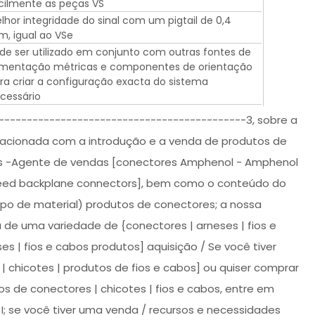
cilmente as peças VS
lhor integridade do sinal com um pigtail de 0,4
, igual ao VSe
de ser utilizado em conjunto com outras fontes de
imentação métricas e componentes de orientação
ra criar a configuração exacta do sistema
cessário
--------------------------------------------3, sobre a
elacionada com a introdução e a venda de produtos de
cos -Agente de vendas [conectores Amphenol - Amphenol
peed backplane connectors], bem como o conteúdo do
tipo de material) produtos de conectores; a nossa
de uma variedade de {conectores | arneses | fios e
s | fios e cabos produtos] aquisição / Se você tiver
 chicotes | produtos de fios e cabos] ou quiser comprar
 de conectores | chicotes | fios e cabos, entre em
I; se você tiver uma venda / recursos e necessidades