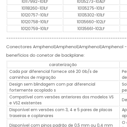
10117992-101LF
10135273-10ALF
10118260-101LF
10135275-101LF
10120757-101LF
10135302-101LF
10120758-101LF
10135660-102LF
10120759-101LF
10135661-102LF
-----------------------------------------------------
Conectores Amphenol|Amphenol|Amphenol|Amphenol - Air
benefícios do conetor de backplane:
caraterização
Cada par diferencial fornece até 20 Gb/s de
Pe
caminhos de migração
de
Design sem blindagem com par diferencial
So
fortemente acoplado s
pe
Compatível com versões anteriores dos modelos VS
De
e VS2 existentes
Disponível em versões com 3, 4 e 5 pares de placas
Ap
traseiras e coplanares
ap
O 
Disponível com pinos padrão de 0,5 mm ou 0,4 mm