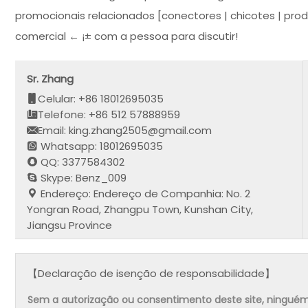
promocionais relacionados [conectores | chicotes | prod
comercial ← ¡± com a pessoa para discutir!
Sr. Zhang
Celular: +86 18012695035
Telefone: +86 512 57888959
Email: king.zhang2505@gmail.com
Whatsapp: 18012695035
QQ: 3377584302
Skype: Benz_009
Endereço: Endereço de Companhia: No. 2
Yongran Road, Zhangpu Town, Kunshan City,
Jiangsu Province
【Declaração de isenção de responsabilidade】
Sem a autorização ou consentimento deste site, ninguém pode