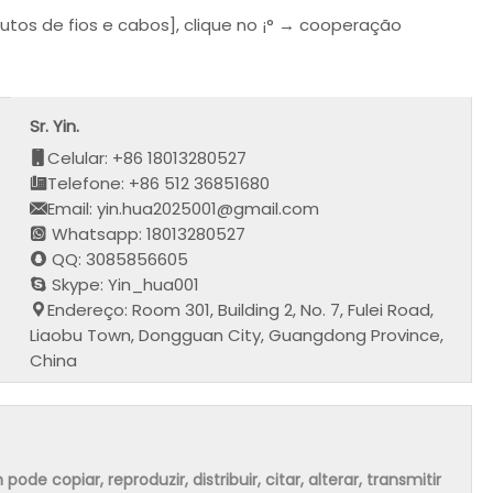
utos de fios e cabos], clique no ¡° → cooperação
Sr. Yin.
Celular: +86 18013280527
Telefone: +86 512 36851680
Email: yin.hua2025001@gmail.com
Whatsapp: 18013280527
QQ: 3085856605
Skype: Yin_hua001
Endereço: Room 301, Building 2, No. 7, Fulei Road,
Liaobu Town, Dongguan City, Guangdong Province,
China
 copiar, reproduzir, distribuir, citar, alterar, transmitir