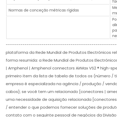
fa
Me
Normas de conceção métricas rígidas
mm
Po
al
pa
ne
-----------------------------------------------------
plataforma da Rede Mundial de Produtos Electrónicos r
forma resumida: a Rede Mundial de Produtos Electróni
| Amphenol | Amphenol connectors AirMax VS2 ® high-s
primeiro item da lista de tabela de todos os (número / 
empresa é especializada na agência / produção / venda 
cabos}; se você tem um relacionado [conectores | arnese
uma necessidade de aquisição relacionada [conectores |
/ entender o que podemos fornecer soluções de produtos
contato com o seguinte pessoal de negócios da Divisão 