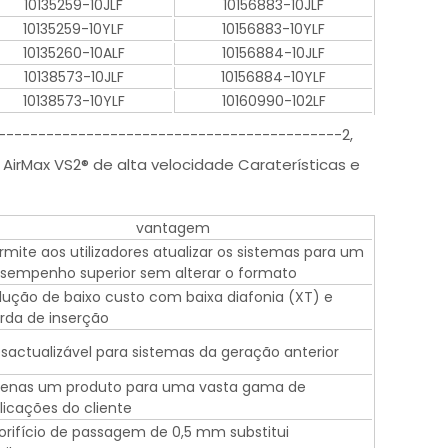
10135259-10JLF
10156883-10JLF
10135259-10YLF
10156883-10YLF
10135260-10ALF
10156884-10JLF
10138573-10JLF
10156884-10YLF
10138573-10YLF
10160990-102LF
-------------------------------------------2,
Max VS2® de alta velocidade Caraterísticas e
vantagem
rmite aos utilizadores atualizar os sistemas para um
sempenho superior sem alterar o formato
lução de baixo custo com baixa diafonia (XT) e
rda de inserção
sactualizável para sistemas da geração anterior
enas um produto para uma vasta gama de
licações do cliente
orifício de passagem de 0,5 mm substitui