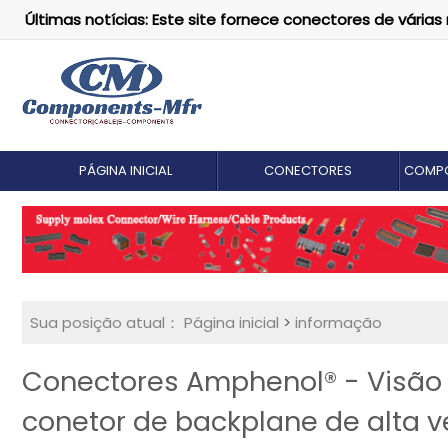
Últimas notícias: Este site fornece conectores de vári
PÁGINA INICIAL
CONECTORES
COMPO
Sua posição atual：
Página inicial
>
informação
Conectores Amphenol® - Visão 
conetor de backplane de alta v