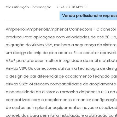
Classificação：informação
2024-07-10 14:22:16
Venda profissional e repre
Amphenol|Amphenol|Amphenol Connectors - O conetor d
produto: Para aplicações com velocidades de até 20 Gb
migração do AirMax VS®, melhora a segurança de sistema
um design de chip de pino aberto. Esse conetor aproveit
VSe® para oferecer melhor integridade de sinal e atr
AirMax VS®. Os conectores utilizam a tecnologia de des
o design de par diferencial de acoplamento fechado par
airMax VS2® oferecem compatibilidade de acoplamento c
a necessidade de alterar o tamanho do pacote PCB do c
compatíveis com o acoplamento e manter configurações
de custos ao implantar equipamentos novos e atualizad
concebidos para permitir a instalação e a utilização cont