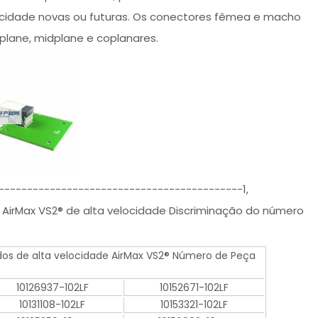
ocidade novas ou futuras. Os conectores fêmea e macho
plane, midplane e coplanares.
-------------------------------------------1,
rMax VS2® de alta velocidade Discriminação do número
s de alta velocidade AirMax VS2® Número de Peça
10126937-102LF
10152671-102LF
10131108-102LF
10153321-102LF