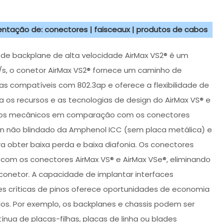
sentação de: conectores | faisceaux | produtos de cabos
e backplane de alta velocidade AirMax VS2® é um
/s, o conetor AirMax VS2® fornece um caminho de
s compatíveis com 802.3ap e oferece a flexibilidade de
a os recursos e as tecnologias de design do AirMax VS® e
ibutos mecânicos em comparação com os conectores
ign não blindado da Amphenol ICC (sem placa metálica) e
a obter baixa perda e baixa diafonia. Os conectores
om os conectores AirMax VS® e AirMax VSe®, eliminando
onetor. A capacidade de implantar interfaces
 críticas de pinos oferece oportunidades de economia
os. Por exemplo, os backplanes e chassis podem ser
ínua de placas-filhas, placas de linha ou blades