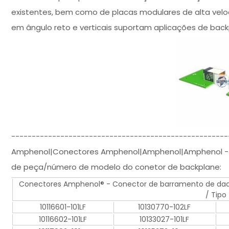
existentes, bem como de placas modulares de alta vel
em ângulo reto e verticais suportam aplicações de back
-----------------------------------------------------
Amphenol|Conectores Amphenol|Amphenol|Amphenol - Ai
de peça/número de modelo do conetor de backplane:
Conectores Amphenol® - Conector de barramento de dado
/ Tipo
10116601-101LF
10130770-102LF
10116602-101LF
10133027-101LF