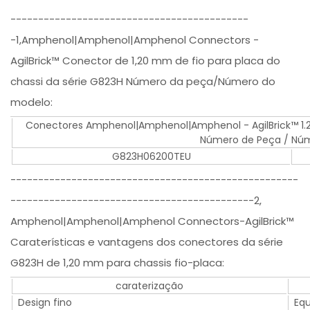
-------------------------------------------
-1,Amphenol|Amphenol|Amphenol Connectors -
AgilBrick™ Conector de 1,20 mm de fio para placa do
chassi da série G823H Número da peça/Número do
modelo:
Conectores Amphenol|Amphenol|Amphenol - AgilBrick™ 1.
Número de Peça / Nú
G823H06200TEU
----------------------------------------------------
--------------------------------------------2,
Amphenol|Amphenol|Amphenol Connectors-AgilBrick™
Caraterísticas e vantagens dos conectores da série
G823H de 1,20 mm para chassis fio-placa:
caraterização
Design fino
Eq