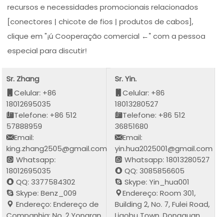
recursos e necessidades promocionais relacionados
[conectores | chicote de fios | produtos de cabos],
clique em "¡ú Cooperação comercial ←" com a pessoa
especial para discutir!
Sr. Zhang
Sr. Yin.
Celular: +86
Celular: +86
18012695035
18013280527
Telefone: +86 512
Telefone: +86 512
57888959
36851680
Email:
Email:
king.zhang2505@gmail.com
yin.hua2025001@gmail.com
Whatsapp:
Whatsapp: 18013280527
18012695035
QQ: 3085856605
QQ: 3377584302
Skype: Yin_hua001
Skype: Benz_009
Endereço: Room 301,
Endereço: Endereço de
Building 2, No. 7, Fulei Road,
Companhia: No. 2 Yongran
Liaobu Town, Dongguan