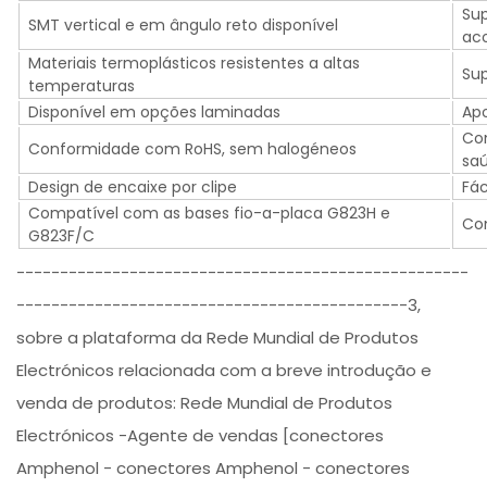
Sup
SMT vertical e em ângulo reto disponível
ac
Materiais termoplásticos resistentes a altas
Sup
temperaturas
Disponível em opções laminadas
Apo
Co
Conformidade com RoHS, sem halogéneos
sa
Design de encaixe por clipe
Fác
Compatível com as bases fio-a-placa G823H e
Co
G823F/C
----------------------------------------------------
---------------------------------------------3,
sobre a plataforma da Rede Mundial de Produtos
Electrónicos relacionada com a breve introdução e
venda de produtos: Rede Mundial de Produtos
Electrónicos -Agente de vendas [conectores
Amphenol - conectores Amphenol - conectores