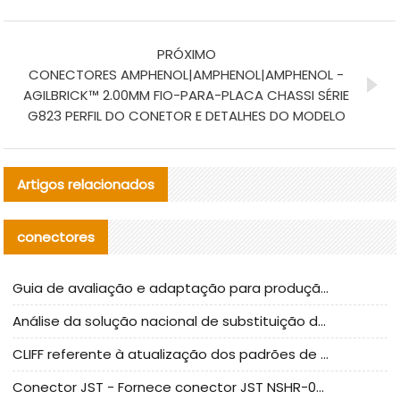
PRÓXIMO
CONECTORES AMPHENOL|AMPHENOL|AMPHENOL -
AGILBRICK™ 2.00MM FIO-PARA-PLACA CHASSI SÉRIE
G823 PERFIL DO CONETOR E DETALHES DO MODELO
Artigos relacionados
conectores
Guia de avaliação e adaptação para produção em massa de componentes de cabos nacionais CNC Tech
Análise da solução nacional de substituição da linha de alta frequência I-PEX
CLIFF referente à atualização dos padrões de teste de conectores nacionais
Conector JST - Fornece conector JST NSHR-02V-S original | substituto