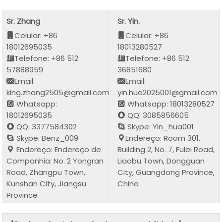
Sr. Zhang
Sr. Yin.
Celular: +86
Celular: +86
18012695035
18013280527
Telefone: +86 512
Telefone: +86 512
57888959
36851680
Email:
Email:
king.zhang2505@gmail.com
yin.hua2025001@gmail.com
Whatsapp:
Whatsapp: 18013280527
18012695035
QQ: 3085856605
QQ: 3377584302
Skype: Yin_hua001
Skype: Benz_009
Endereço: Room 301,
Endereço: Endereço de
Building 2, No. 7, Fulei Road,
Companhia: No. 2 Yongran
Liaobu Town, Dongguan
Road, Zhangpu Town,
City, Guangdong Province,
Kunshan City, Jiangsu
China
Province