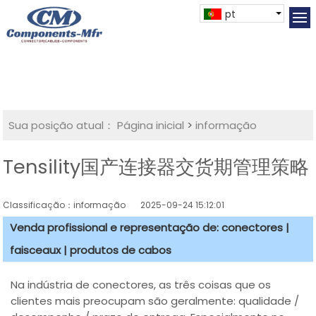
pt
Sua posição atual：
Página inicial
>
informação
Tensility国产连接器交货期管理策略
Classificação：informação
2025-09-24 15:12:01
Venda profissional e representação de: conectores |
faisceaux | produtos de cabos
Na indústria de conectores, as três coisas que os
clientes mais preocupam são geralmente: qualidade /