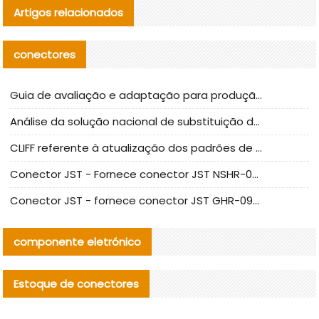
Artigos relacionados
conectores
Guia de avaliação e adaptação para produção em massa de componentes de cabos nacionais CNC Tech
Análise da solução nacional de substituição da linha de alta frequência I-PEX
CLIFF referente à atualização dos padrões de teste de conectores nacionais
Conector JST - Fornece conector JST NSHR-02V-S original | substituto
Conector JST - fornece conector JST GHR-09V-S autêntico | substituto
componente eletrónico
Estoque de conectores