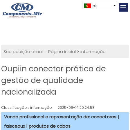
pt
Sua posição atual：
Página inicial
>
informação
Oupiin conector prática de
gestão de qualidade
nacionalizada
Classificação：informação
2025-09-14 20:24:58
Venda profissional e representação de: conectores |
faisceaux | produtos de cabos