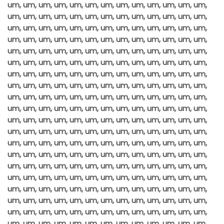
um, um, um, um, um, um, um, um, um, um, um, um, um,
um, um, um, um, um, um, um, um, um, um, um, um, um,
um, um, um, um, um, um, um, um, um, um, um, um, um,
um, um, um, um, um, um, um, um, um, um, um, um, um,
um, um, um, um, um, um, um, um, um, um, um, um, um,
um, um, um, um, um, um, um, um, um, um, um, um, um,
um, um, um, um, um, um, um, um, um, um, um, um, um,
um, um, um, um, um, um, um, um, um, um, um, um, um,
um, um, um, um, um, um, um, um, um, um, um, um, um,
um, um, um, um, um, um, um, um, um, um, um, um, um,
um, um, um, um, um, um, um, um, um, um, um, um, um,
um, um, um, um, um, um, um, um, um, um, um, um, um,
um, um, um, um, um, um, um, um, um, um, um, um, um,
um, um, um, um, um, um, um, um, um, um, um, um, um,
um, um, um, um, um, um, um, um, um, um, um, um, um,
um, um, um, um, um, um, um, um, um, um, um, um, um,
um, um, um, um, um, um, um, um, um, um, um, um, um,
um, um, um, um, um, um, um, um, um, um, um, um, um,
um, um, um, um, um, um, um, um, um, um, um, um, um,
um, um, um, um, um, um, um, um, um, um, um, um, um,