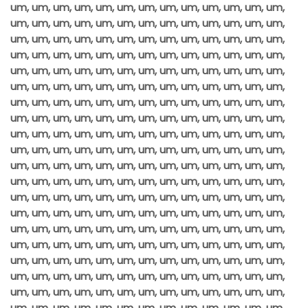
um, um, um, um, um, um, um, um, um, um, um, um, um,
um, um, um, um, um, um, um, um, um, um, um, um, um,
um, um, um, um, um, um, um, um, um, um, um, um, um,
um, um, um, um, um, um, um, um, um, um, um, um, um,
um, um, um, um, um, um, um, um, um, um, um, um, um,
um, um, um, um, um, um, um, um, um, um, um, um, um,
um, um, um, um, um, um, um, um, um, um, um, um, um,
um, um, um, um, um, um, um, um, um, um, um, um, um,
um, um, um, um, um, um, um, um, um, um, um, um, um,
um, um, um, um, um, um, um, um, um, um, um, um, um,
um, um, um, um, um, um, um, um, um, um, um, um, um,
um, um, um, um, um, um, um, um, um, um, um, um, um,
um, um, um, um, um, um, um, um, um, um, um, um, um,
um, um, um, um, um, um, um, um, um, um, um, um, um,
um, um, um, um, um, um, um, um, um, um, um, um, um,
um, um, um, um, um, um, um, um, um, um, um, um, um,
um, um, um, um, um, um, um, um, um, um, um, um, um,
um, um, um, um, um, um, um, um, um, um, um, um, um,
um, um, um, um, um, um, um, um, um, um, um, um, um,
um, um, um, um, um, um, um, um, um, um, um, um, um,