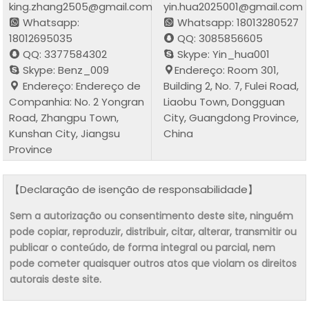
king.zhang2505@gmail.com
yin.hua2025001@gmail.com
Whatsapp:
Whatsapp: 18013280527
18012695035
QQ: 3085856605
QQ: 3377584302
Skype: Yin_hua001
Skype: Benz_009
Endereço: Room 301,
Endereço: Endereço de
Building 2, No. 7, Fulei Road,
Companhia: No. 2 Yongran
Liaobu Town, Dongguan
Road, Zhangpu Town,
City, Guangdong Province,
Kunshan City, Jiangsu
China
Province
【Declaração de isenção de responsabilidade】
Sem a autorização ou consentimento deste site, ninguém
pode copiar, reproduzir, distribuir, citar, alterar, transmitir ou
publicar o conteúdo, de forma integral ou parcial, nem
pode cometer quaisquer outros atos que violam os direitos
autorais deste site.