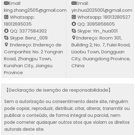
Email:
Email:
king.zhang2505@gmail.com
yin.hua2025001@gmail.com
Whatsapp:
Whatsapp: 18013280527
18012695035
QQ: 3085856605
QQ: 3377584302
Skype: Yin_hua001
Skype: Benz_009
Endereço: Room 301,
Endereço: Endereço de
Building 2, No. 7, Fulei Road,
Companhia: No. 2 Yongran
Liaobu Town, Dongguan
Road, Zhangpu Town,
City, Guangdong Province,
Kunshan City, Jiangsu
China
Province
【Declaração de isenção de responsabilidade】
Sem a autorização ou consentimento deste site, ninguém
pode copiar, reproduzir, distribuir, citar, alterar, transmitir ou
publicar o conteúdo, de forma integral ou parcial, nem
pode cometer quaisquer outros atos que violam os direitos
autorais deste site.