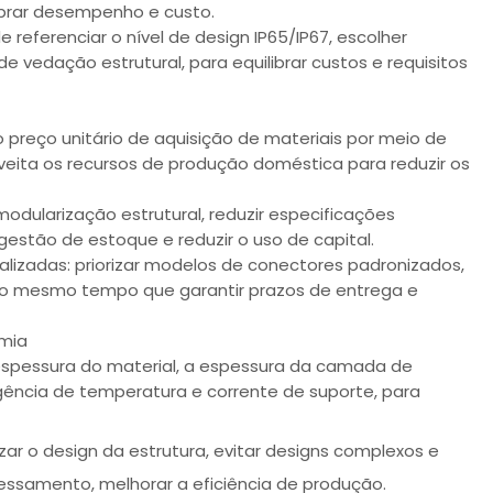
ibrar desempenho e custo.
 referenciar o nível de design IP65/IP67, escolher
 vedação estrutural, para equilibrar custos e requisitos
preço unitário de aquisição de materiais por meio de
ta os recursos de produção doméstica para reduzir os
modularização estrutural, reduzir especificações
gestão de estoque e reduzir o uso de capital.
lizadas: priorizar modelos de conectores padronizados,
 ao mesmo tempo que garantir prazos de entrega e
omia
espessura do material, a espessura da camada de
igência de temperatura e corrente de suporte, para
mizar o design da estrutura, evitar designs complexos e
cessamento, melhorar a eficiência de produção.