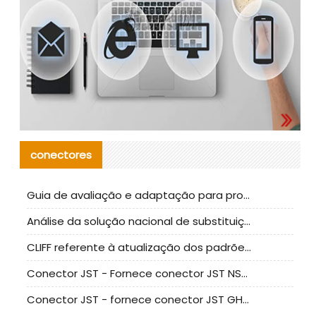
conectores
Guia de avaliação e adaptação para produção em massa de componentes de cabos nacionais CNC Tech
Análise da solução nacional de substituição da linha de alta frequência I-PEX
CLIFF referente à atualização dos padrões de teste de conectores nacionais
Conector JST - Fornece conector JST NSHR-02V-S original | substituto
Conector JST - fornece conector JST GHR-09V-S autêntico | substituto