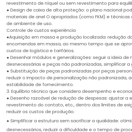
revestimento de níquel ou sem revestimento para equil
● Design de caixa de alta proteção: o plano nacional pode
materiais de anel O apropriados (como FKM) e técnicas de
de ambiente de uso.
Controle de custos experiência
●Aquisição em massa e produção localizada: redução do 
encomendas em massa, ao mesmo tempo que se aprovei
custos de logística e tarifários.
● Desenhar módulos e generalizações: seguir a ideia de 
desnecessárias e peças não padronizadas, simplificar a 
● Substituição de peças padronizadas por peças persona
reduzir o impacto de personalização não padronizada,
estabilidade de fornecimento.
3. Equilíbrio técnico que considera desempenho e econ
● Desenho razoável de redução de despesas: ajustar a 
revestimento do contato, etc., dentro dos limites de ex
reduzir os custos de produção.
● Simplificar a estrutura sem sacrificar a qualidade: oti
desnecessários, reduzir a dificuldade e o tempo de pro