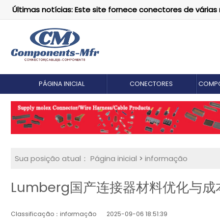
Últimas notícias: Este site fornece conectores de vári
PÁGINA INICIAL
CONECTORES
COMPO
Sua posição atual：
Página inicial
>
informação
Lumberg国产连接器材料优化与
Classificação：informação
2025-09-06 18:51:39