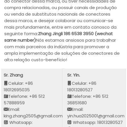
do conector dessa marca, ou tiver necessidades de
compra relacionadas, ou possuir canais de produção
ou venda de substitutos nacionais de conectores
dessa marca, e desejar colaborar ou comunicar-se
mais profundamente, entre em contato conosco da
seguinte forma:
Zhang Jingli 186 6538 3950 (wechat
same number)
Nós estamos ansiosos para trabalhar
com mais parceiros da indústria para promover a
ampla implementação de soluções de conectores de
alta relação custo-benefício!
Sr. Zhang
Sr. Yin.
Celular: +86
Celular: +86
18012695035
18013280527
Telefone: +86 512
Telefone: +86 512
57888959
36851680
Email:
Email:
king.zhang2505@gmail.com
yin.hua2025001@gmail.com
Whatsapp:
Whatsapp: 18013280527