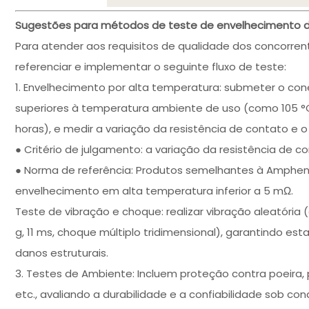
Sugestões para métodos de teste de envelhecimento d
Para atender aos requisitos de qualidade dos concorre
referenciar e implementar o seguinte fluxo de teste:
1. Envelhecimento por alta temperatura: submeter o co
superiores à temperatura ambiente de uso (como 105 °
horas), e medir a variação da resistência de contato e o
● Critério de julgamento: a variação da resistência de c
● Norma de referência: Produtos semelhantes à Amphen
envelhecimento em alta temperatura inferior a 5 mΩ.
Teste de vibração e choque: realizar vibração aleatór
g, 11 ms, choque múltiplo tridimensional), garantindo e
danos estruturais.
3. Testes de Ambiente: Incluem proteção contra poeira,
etc., avaliando a durabilidade e a confiabilidade sob co