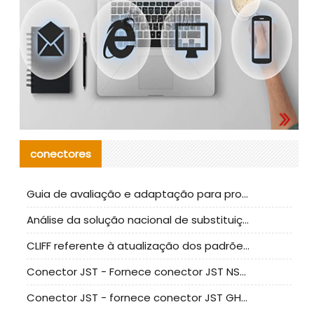
conectores
Guia de avaliação e adaptação para produção em massa de componentes de cabos nacionais CNC Tech
Análise da solução nacional de substituição da linha de alta frequência I-PEX
CLIFF referente à atualização dos padrões de teste de conectores nacionais
Conector JST - Fornece conector JST NSHR-02V-S original | substituto
Conector JST - fornece conector JST GHR-09V-S autêntico | substituto