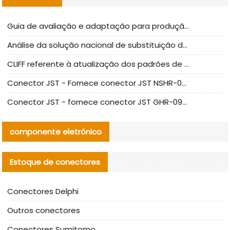
Guia de avaliação e adaptação para produção em massa de componentes de cabos nacionais CNC Tech
Análise da solução nacional de substituição da linha de alta frequência I-PEX
CLIFF referente à atualização dos padrões de teste de conectores nacionais
Conector JST - Fornece conector JST NSHR-02V-S original | substituto
Conector JST - fornece conector JST GHR-09V-S autêntico | substituto
componente eletrónico
Estoque de conectores
Conectores Delphi
Outros conectores
Conectores Sumitomo