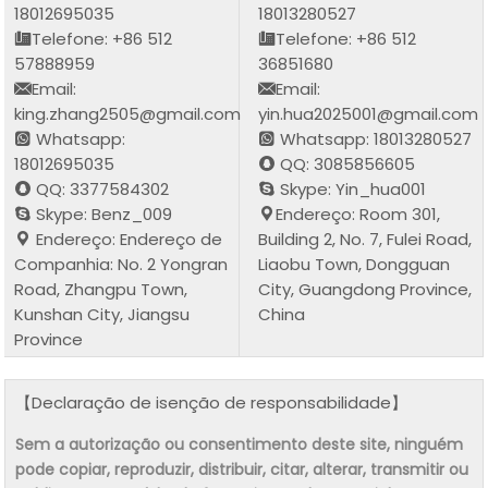
18012695035
18013280527
Telefone: +86 512
Telefone: +86 512
57888959
36851680
Email:
Email:
king.zhang2505@gmail.com
yin.hua2025001@gmail.com
Whatsapp:
Whatsapp: 18013280527
18012695035
QQ: 3085856605
QQ: 3377584302
Skype: Yin_hua001
Skype: Benz_009
Endereço: Room 301,
Endereço: Endereço de
Building 2, No. 7, Fulei Road,
Companhia: No. 2 Yongran
Liaobu Town, Dongguan
Road, Zhangpu Town,
City, Guangdong Province,
Kunshan City, Jiangsu
China
Province
【Declaração de isenção de responsabilidade】
Sem a autorização ou consentimento deste site, ninguém
pode copiar, reproduzir, distribuir, citar, alterar, transmitir ou