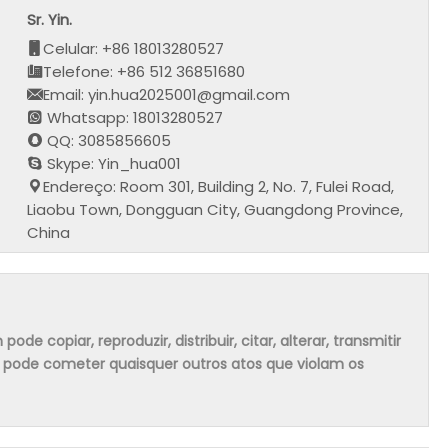
Sr. Yin.
Celular: +86 18013280527
Telefone: +86 512 36851680
Email: yin.hua2025001@gmail.com
Whatsapp: 18013280527
QQ: 3085856605
Skype: Yin_hua001
Endereço: Room 301, Building 2, No. 7, Fulei Road,
Liaobu Town, Dongguan City, Guangdong Province,
China
 copiar, reproduzir, distribuir, citar, alterar, transmitir
m pode cometer quaisquer outros atos que violam os