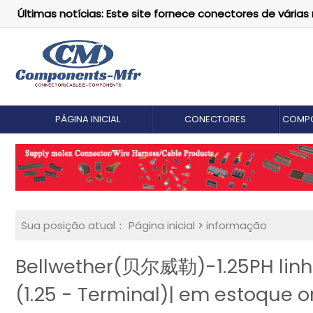
Últimas notícias: Este site fornece conectores de vári
PÁGINA INICIAL
CONECTORES
COMPO
Sua posição atual：
Página inicial
>
informação
Bellwether(贝尔威勒)-1.25PH linh
(1.25 - Terminal)| em estoque or