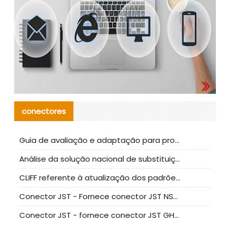
conectores
Guia de avaliação e adaptação para produção em massa de componentes de cabos nacionais CNC Tech
Análise da solução nacional de substituição da linha de alta frequência I-PEX
CLIFF referente à atualização dos padrões de teste de conectores nacionais
Conector JST - Fornece conector JST NSHR-02V-S original | substituto
Conector JST - fornece conector JST GHR-09V-S autêntico | substituto