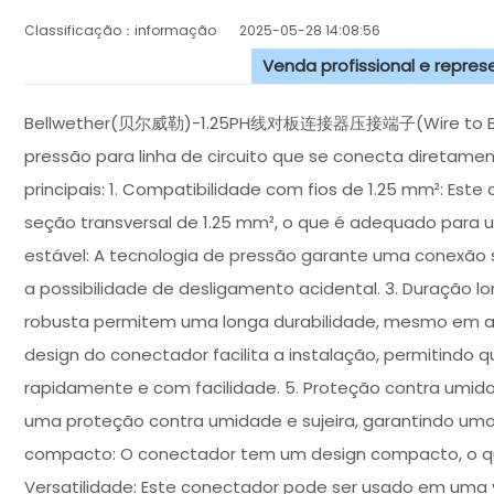
Classificação：informação
2025-05-28 14:08:56
Venda profissional e repre
Bellwether(贝尔威勒)-1.25PH线对板连接器压接端子(Wire to Board 
pressão para linha de circuito que se conecta diretament
principais: 1. Compatibilidade com fios de 1.25 mm²: Est
seção transversal de 1.25 mm², o que é adequado para
estável: A tecnologia de pressão garante uma conexão s
a possibilidade de desligamento acidental. 3. Duração l
robusta permitem uma longa durabilidade, mesmo em amb
design do conectador facilita a instalação, permitindo
rapidamente e com facilidade. 5. Proteção contra umid
uma proteção contra umidade e sujeira, garantindo uma
compacto: O conectador tem um design compacto, o que 
Versatilidade: Este conectador pode ser usado em uma v