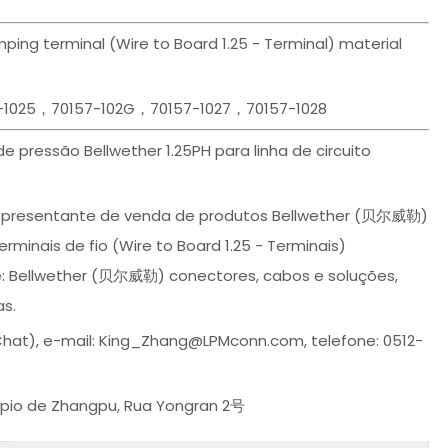
ing terminal (Wire to Board 1.25 - Terminal) material
-1025，70157-102G，70157-1027，70157-1028
pressão Bellwether 1.25PH para linha de circuito
- Representante de venda de produtos Bellwether (贝尔威勒)
rminais de fio (Wire to Board 1.25 - Terminais)
e: Bellwether (贝尔威勒) conectores, cabos e soluções,
s.
eChat), e-mail: King_Zhang@LPMconn.com, telefone: 0512-
cípio de Zhangpu, Rua Yongran 2号