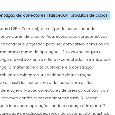
sentação de: conectores | faisceaux | produtos de cabos
1.25 - Terminal) é um tipo de conectador de
e ao painel de circuito. Aqui estão suas características
e conectador é projetado para ser compatível com fios de
 uma ampla gama de aplicações. 2. Conexão segura e
egura e estável entre o fio e o conectador, minimizando
onga: O material de alta qualidade e a construção
ientes exigentes. 4. Facilidade de instalação: O
 que os usuários conectem e desconectem os fios
ade e sujeira: Muitos conectores de pressão contam com
 conexão confiável em ambientes hostis. 6. Design
é ideal para aplicações onde o espaço é limitado. 7.
ariedade de aplicações, incluindo automação industrial,