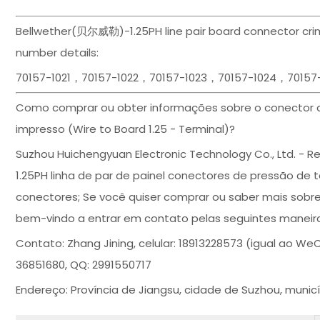
Bellwether(贝尔威勒)-1.25PH line pair board connector crimp
number details:
70157-1021，70157-1022，70157-1023，70157-1024，70157
Como comprar ou obter informações sobre o conector de 
impresso (Wire to Board 1.25 - Terminal)?
Suzhou Huichengyuan Electronic Technology Co., Ltd. 
1.25PH linha de par de painel conectores de pressão de te
conectores; Se você quiser comprar ou saber mais sobr
bem-vindo a entrar em contato pelas seguintes maneira
Contato: Zhang Jining, celular: 18913228573 (igual ao W
36851680, QQ: 2991550717
Endereço: Província de Jiangsu, cidade de Suzhou, muni