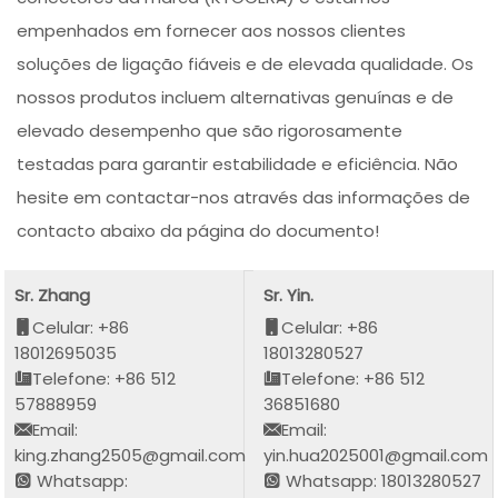
empenhados em fornecer aos nossos clientes
soluções de ligação fiáveis e de elevada qualidade. Os
nossos produtos incluem alternativas genuínas e de
elevado desempenho que são rigorosamente
testadas para garantir estabilidade e eficiência. Não
hesite em contactar-nos através das informações de
contacto abaixo da página do documento!
Sr. Zhang
Sr. Yin.
Celular: +86
Celular: +86
18012695035
18013280527
Telefone: +86 512
Telefone: +86 512
57888959
36851680
Email:
Email:
king.zhang2505@gmail.com
yin.hua2025001@gmail.com
Whatsapp:
Whatsapp: 18013280527