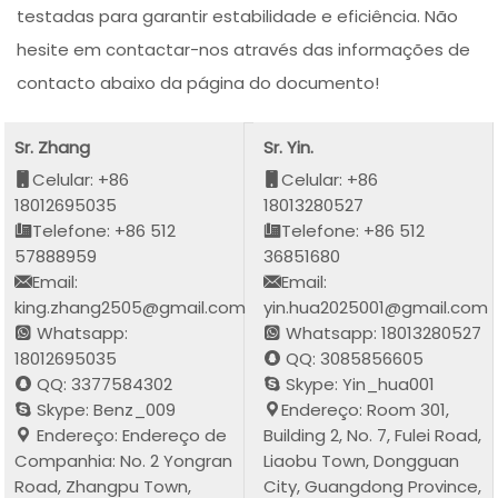
testadas para garantir estabilidade e eficiência. Não
hesite em contactar-nos através das informações de
contacto abaixo da página do documento!
Sr. Zhang
Sr. Yin.
Celular: +86
Celular: +86
18012695035
18013280527
Telefone: +86 512
Telefone: +86 512
57888959
36851680
Email:
Email:
king.zhang2505@gmail.com
yin.hua2025001@gmail.com
Whatsapp:
Whatsapp: 18013280527
18012695035
QQ: 3085856605
QQ: 3377584302
Skype: Yin_hua001
Skype: Benz_009
Endereço: Room 301,
Endereço: Endereço de
Building 2, No. 7, Fulei Road,
Companhia: No. 2 Yongran
Liaobu Town, Dongguan
Road, Zhangpu Town,
City, Guangdong Province,