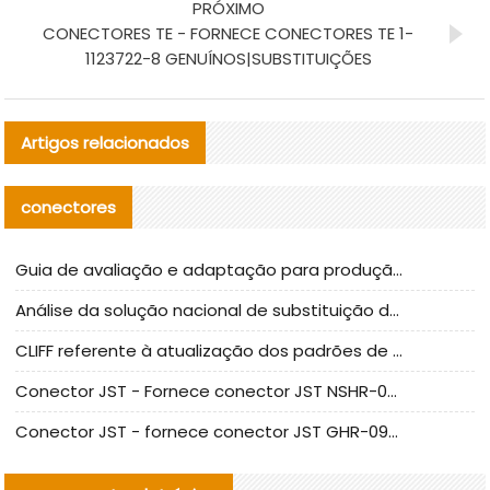
PRÓXIMO
CONECTORES TE - FORNECE CONECTORES TE 1-
1123722-8 GENUÍNOS|SUBSTITUIÇÕES
Artigos relacionados
conectores
Guia de avaliação e adaptação para produção em massa de componentes de cabos nacionais CNC Tech
Análise da solução nacional de substituição da linha de alta frequência I-PEX
CLIFF referente à atualização dos padrões de teste de conectores nacionais
Conector JST - Fornece conector JST NSHR-02V-S original | substituto
Conector JST - fornece conector JST GHR-09V-S autêntico | substituto