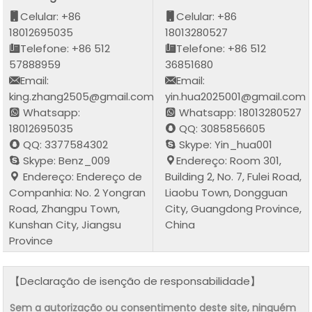
Celular: +86
Celular: +86
18012695035
18013280527
Telefone: +86 512
Telefone: +86 512
57888959
36851680
Email:
Email:
king.zhang2505@gmail.com
yin.hua2025001@gmail.com
Whatsapp:
Whatsapp: 18013280527
18012695035
QQ: 3085856605
QQ: 3377584302
Skype: Yin_hua001
Skype: Benz_009
Endereço: Room 301,
Endereço: Endereço de
Building 2, No. 7, Fulei Road,
Companhia: No. 2 Yongran
Liaobu Town, Dongguan
Road, Zhangpu Town,
City, Guangdong Province,
Kunshan City, Jiangsu
China
Province
【Declaração de isenção de responsabilidade】
Sem a autorização ou consentimento deste site, ninguém