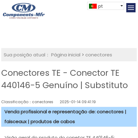
pt
Sua posição atual：
Página inicial
>
conectores
Conectores TE - Conector TE
440146-5 Genuíno | Substituto
Classificação：conectores
2025-01-14 09:41:19
Venda profissional e representação de: conectores |
faisceaux | produtos de cabos
Visão geral do produto do conetor TE 440146-5: