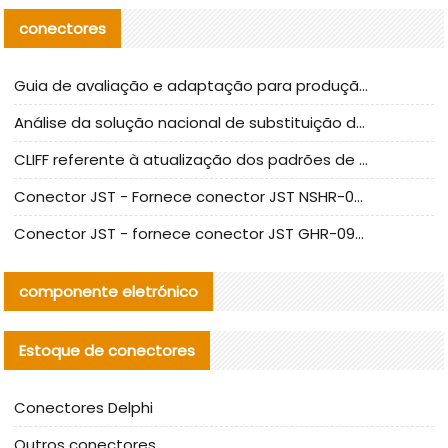
conectores
Guia de avaliação e adaptação para produção em massa de componentes de cabos nacionais CNC Tech
Análise da solução nacional de substituição da linha de alta frequência I-PEX
CLIFF referente à atualização dos padrões de teste de conectores nacionais
Conector JST - Fornece conector JST NSHR-02V-S original | substituto
Conector JST - fornece conector JST GHR-09V-S autêntico | substituto
componente eletrónico
Estoque de conectores
Conectores Delphi
Outros conectores