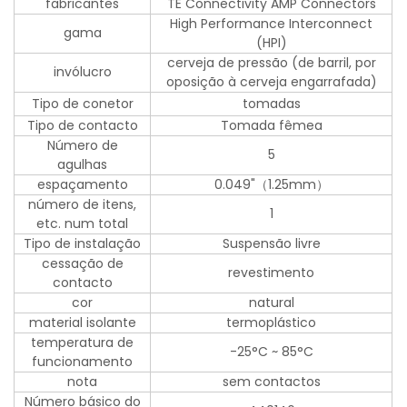
fabricantes
TE Connectivity AMP Connectors
High Performance Interconnect
gama
(HPI)
cerveja de pressão (de barril, por
invólucro
oposição à cerveja engarrafada)
Tipo de conetor
tomadas
Tipo de contacto
Tomada fêmea
Número de
5
agulhas
espaçamento
0.049"（1.25mm）
número de itens,
1
etc. num total
Tipo de instalação
Suspensão livre
cessação de
revestimento
contacto
cor
natural
material isolante
termoplástico
temperatura de
-25°C ~ 85°C
funcionamento
nota
sem contactos
Número básico do