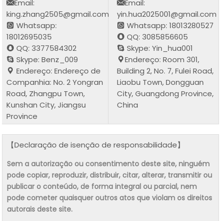
Email:
Email:
king.zhang2505@gmail.com
yin.hua2025001@gmail.com
Whatsapp:
Whatsapp: 18013280527
18012695035
QQ: 3085856605
QQ: 3377584302
Skype: Yin_hua001
Skype: Benz_009
Endereço: Room 301,
Endereço: Endereço de
Building 2, No. 7, Fulei Road,
Companhia: No. 2 Yongran
Liaobu Town, Dongguan
Road, Zhangpu Town,
City, Guangdong Province,
Kunshan City, Jiangsu
China
Province
【Declaração de isenção de responsabilidade】
Sem a autorização ou consentimento deste site, ninguém
pode copiar, reproduzir, distribuir, citar, alterar, transmitir ou
publicar o conteúdo, de forma integral ou parcial, nem
pode cometer quaisquer outros atos que violam os direitos
autorais deste site.