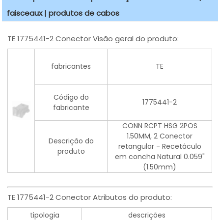
faisceaux | produtos de cabos
TE 1775441-2 Conector Visão geral do produto:
fabricantes
TE
Código do
1775441-2
fabricante
CONN RCPT HSG 2POS
1.50MM, 2 Conector
Descrição do
retangular - Recetáculo
produto
em concha Natural 0.059"
(1.50mm)
TE 1775441-2 Conector Atributos do produto:
tipologia
descrições