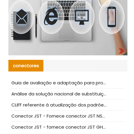
conectores
Guia de avaliação e adaptação para produção em massa de componentes de cabos nacionais CNC Tech
Análise da solução nacional de substituição da linha de alta frequência I-PEX
CLIFF referente à atualização dos padrões de teste de conectores nacionais
Conector JST - Fornece conector JST NSHR-02V-S original | substituto
Conector JST - fornece conector JST GHR-09V-S autêntico | substituto