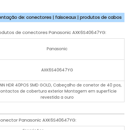
sentação de: conectores | faisceaux | produtos de cabos
rodutos de conectores Panasonic AXK6S40647YG:
Panasonic
AXK6S40647YG
N HDR 40POS SMD GOLD, Cabeçalho de conetor de 40 pos,
ontactos de cobertura exterior Montagem em superfície
revestida a ouro
 Conector Panasonic AXK6S40647YG: