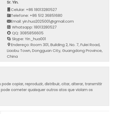
Sr. Yin.
Celular: +86 18013280527
Telefone: +86 512 36851680
Email: yin.hua2025001@gmail.com
Whatsapp: 18013280527
QQ: 3085856605
Skype: Yin_hua001
Endereço: Room 301, Building 2, No. 7, Fulei Road,
Liaobu Town, Dongguan City, Guangdong Province,
China
 copiar, reproduzir, distribuir, citar, alterar, transmitir
m pode cometer quaisquer outros atos que violam os