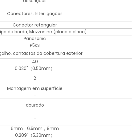
descrições
Conectores, Interligações
Conector retangular
 tipo de borda, Mezzanine (placa a placa)
Panasonic
P5KS
alho, contactos da cobertura exterior
40
0.020"（0.50mm）
2
Montagem em superfície
-
dourado
-
6mm，6.5mm，9mm
0.209"（5.30mm）