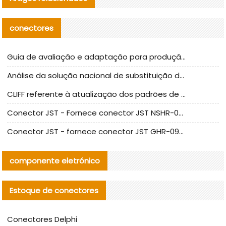
conectores
Guia de avaliação e adaptação para produção em massa de componentes de cabos nacionais CNC Tech
Análise da solução nacional de substituição da linha de alta frequência I-PEX
CLIFF referente à atualização dos padrões de teste de conectores nacionais
Conector JST - Fornece conector JST NSHR-02V-S original | substituto
Conector JST - fornece conector JST GHR-09V-S autêntico | substituto
componente eletrónico
Estoque de conectores
Conectores Delphi