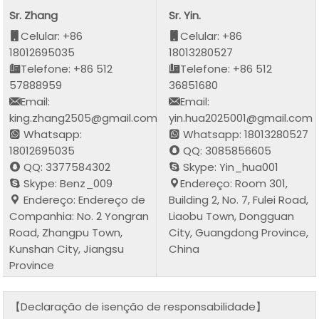
Sr. Zhang
Sr. Yin.
Celular: +86
Celular: +86
18012695035
18013280527
Telefone: +86 512
Telefone: +86 512
57888959
36851680
Email:
Email:
king.zhang2505@gmail.com
yin.hua2025001@gmail.com
Whatsapp:
Whatsapp: 18013280527
18012695035
QQ: 3085856605
QQ: 3377584302
Skype: Yin_hua001
Skype: Benz_009
Endereço: Room 301,
Endereço: Endereço de
Building 2, No. 7, Fulei Road,
Companhia: No. 2 Yongran
Liaobu Town, Dongguan
Road, Zhangpu Town,
City, Guangdong Province,
Kunshan City, Jiangsu
China
Province
【Declaração de isenção de responsabilidade】