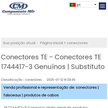
pt
Sua posição atual：
Página inicial
>
conectores
Conectores TE - Conectores TE
1744417-3 Genuínos | Substituto
Classificação：conectores
2025-01-12 14:29:45
Venda profissional e representação de: conectores |
faisceaux | produtos de cabos
TE 1744417-3 Conector Visão geral do produto: