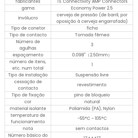
fabricantes
TE Connectivity AMP Connectors
gama
Economy Power 2.5
cerveja de pressão (de barril, por
invólucro
oposição à cerveja engarrafada)
Tipo de conetor
ficha
Tipo de contacto
Tomada fêmea
Número de
3
agulhas
espaçamento
0.098"（2.50mm）
número de itens,
1
etc. num total
Tipo de instalação
Suspensão livre
cessação de
revestimento
contacto
Tipo de fixação
pino de bloqueio
cor
natural
material isolante
Poliamida (PA), Nylon
temperatura de
-55°C ~ 105°C
funcionamento
nota
sem contactos
Número básico do