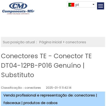
pt
Sua posição atual：
Página inicial
>
conectores
Conectores TE - Conector TE
DT04-12PB-P016 Genuíno |
Substituto
Classificação：conectores
2025-01-11 11:42:14
Venda profissional e representação de: conectores |
faisceaux | produtos de cabos