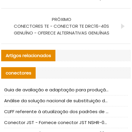
PRÓXIMO
CONECTORES TE - CONECTOR TE DRC16-40S
GENUÍNO - OFERECE ALTERNATIVAS GENUÍNAS
Artigos relacionados
conectores
Guia de avaliação e adaptação para produção em massa de componentes de cabos nacionais CNC Tech
Análise da solução nacional de substituição da linha de alta frequência I-PEX
CLIFF referente à atualização dos padrões de teste de conectores nacionais
Conector JST - Fornece conector JST NSHR-02V-S original | substituto