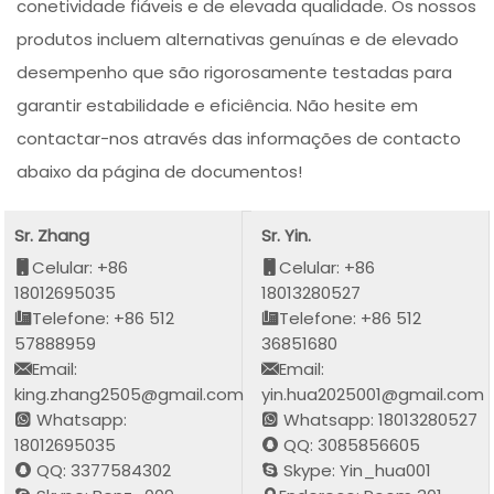
conetividade fiáveis e de elevada qualidade. Os nossos
produtos incluem alternativas genuínas e de elevado
desempenho que são rigorosamente testadas para
garantir estabilidade e eficiência. Não hesite em
contactar-nos através das informações de contacto
abaixo da página de documentos!
Sr. Zhang
Sr. Yin.
Celular: +86
Celular: +86
18012695035
18013280527
Telefone: +86 512
Telefone: +86 512
57888959
36851680
Email:
Email:
king.zhang2505@gmail.com
yin.hua2025001@gmail.com
Whatsapp:
Whatsapp: 18013280527
18012695035
QQ: 3085856605
QQ: 3377584302
Skype: Yin_hua001