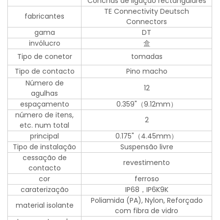
Conchas de ligação rectangulares
TE Connectivity Deutsch
fabricantes
Connectors
gama
DT
invólucro
盒
Tipo de conetor
tomadas
Tipo de contacto
Pino macho
Número de
12
agulhas
espaçamento
0.359"（9.12mm）
número de itens,
2
etc. num total
principal
0.175"（4.45mm）
Tipo de instalação
Suspensão livre
cessação de
revestimento
contacto
cor
ferroso
caraterização
IP68，IP6K9K
Poliamida (PA), Nylon, Reforçado
material isolante
com fibra de vidro