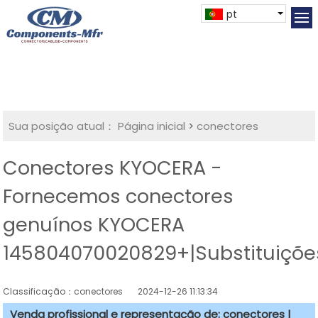
pt
Sua posição atual：
Página inicial
>
conectores
Conectores KYOCERA -
Fornecemos conectores
genuínos KYOCERA
145804070020829+|Substituiçõe
Classificação：conectores
2024-12-26 11:13:34
Venda profissional e representação de: conectores |