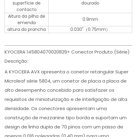
superfície de
dourado
contacto
Altura da pilha de
0.9mm
emenda
altura da prancha
0.030"（0.75mm）
KYOCERA 145804070020829+ Conector Produto (Série)
Descrição:
A KYOCERA AVX apresenta o conetor retangular Super
Microleaf série 5804, um conetor de placa a placa de
alto desempenho concebido para satisfazer os
requisitos de miniaturização e de interligação de alta
densidade. Os conectores apresentam uma
construção de mezzanine tipo borda e suportam um
design de linha dupla de 70 pinos com um passo de
apenas 0,016 polegadas (0,40 mm) para uma