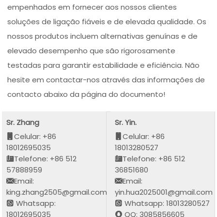
empenhados em fornecer aos nossos clientes
soluções de ligação fiáveis e de elevada qualidade. Os
nossos produtos incluem alternativas genuínas e de
elevado desempenho que são rigorosamente
testadas para garantir estabilidade e eficiência. Não
hesite em contactar-nos através das informações de
contacto abaixo da página do documento!
Sr. Zhang
Sr. Yin.
Celular: +86
Celular: +86
18012695035
18013280527
Telefone: +86 512
Telefone: +86 512
57888959
36851680
Email:
Email:
king.zhang2505@gmail.com
yin.hua2025001@gmail.com
Whatsapp:
Whatsapp: 18013280527
18012695035
QQ: 3085856605