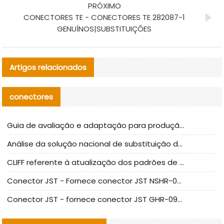
PRÓXIMO
CONECTORES TE - CONECTORES TE 282087-1
GENUÍNOS|SUBSTITUIÇÕES
Artigos relacionados
conectores
Guia de avaliação e adaptação para produção em massa de componentes de cabos nacionais CNC Tech
Análise da solução nacional de substituição da linha de alta frequência I-PEX
CLIFF referente à atualização dos padrões de teste de conectores nacionais
Conector JST - Fornece conector JST NSHR-02V-S original | substituto
Conector JST - fornece conector JST GHR-09V-S autêntico | substituto