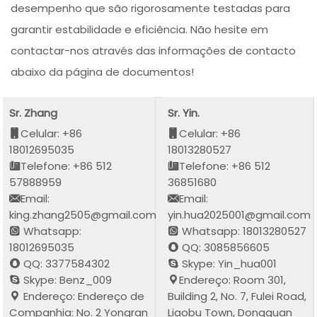
desempenho que são rigorosamente testadas para
garantir estabilidade e eficiência. Não hesite em
contactar-nos através das informações de contacto
abaixo da página de documentos!
Sr. Zhang
Sr. Yin.
Celular: +86
Celular: +86
18012695035
18013280527
Telefone: +86 512
Telefone: +86 512
57888959
36851680
Email:
Email:
king.zhang2505@gmail.com
yin.hua2025001@gmail.com
Whatsapp:
Whatsapp: 18013280527
18012695035
QQ: 3085856605
QQ: 3377584302
Skype: Yin_hua001
Skype: Benz_009
Endereço: Room 301,
Endereço: Endereço de
Building 2, No. 7, Fulei Road,
Companhia: No. 2 Yongran
Liaobu Town, Dongguan