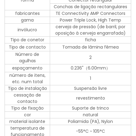
forma
Conector retangular
Conchas de ligação rectangulares
fabricantes
TE Connectivity AMP Connectors
gama
Power Triple Lock, High Temp
cerveja de pressão (de barril, por
invólucro
oposição à cerveja engarrafada)
Tipo de conetor
ficha
Tipo de contacto
Tomada de lâmina fêmea
Número de
2
agulhas
espaçamento
0.236"（6.00mm）
número de itens,
1
etc. num total
Tipo de instalação
Suspensão livre
cessação de
revestimento
contacto
Tipo de fixação
Suporte de trinco
cor
natural
material isolante
Poliamida (PA), Nylon
temperatura de
-55°C ~ 105°C
funcionamento