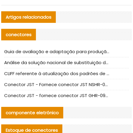
Artigos relacionados
conectores
Guia de avaliação e adaptação para produção em massa de componentes de cabos nacionais CNC Tech
Análise da solução nacional de substituição da linha de alta frequência I-PEX
CLIFF referente à atualização dos padrões de teste de conectores nacionais
Conector JST - Fornece conector JST NSHR-02V-S original | substituto
Conector JST - fornece conector JST GHR-09V-S autêntico | substituto
componente eletrónico
Estoque de conectores