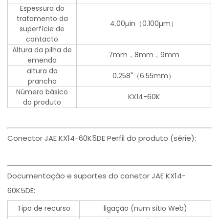
Espessura do
tratamento da
4.00µin（0.100µm）
superfície de
contacto
Altura da pilha de
7mm，8mm，9mm
emenda
altura da
0.258"（6.55mm）
prancha
Número básico
KX14-60K
do produto
Conector JAE KX14-60K5DE Perfil do produto (série):
Documentação e suportes do conetor JAE KX14-
60K5DE:
Tipo de recurso
ligação (num sítio Web)