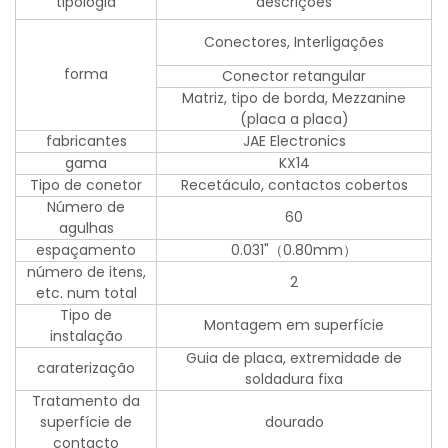
tipologia
descrições
Conectores, Interligações
forma
Conector retangular
Matriz, tipo de borda, Mezzanine
(placa a placa)
fabricantes
JAE Electronics
gama
KX14
Tipo de conetor
Recetáculo, contactos cobertos
Número de
60
agulhas
espaçamento
0.031"（0.80mm）
número de itens,
2
etc. num total
Tipo de
Montagem em superfície
instalação
Guia de placa, extremidade de
caraterização
soldadura fixa
Tratamento da
superfície de
dourado
contacto