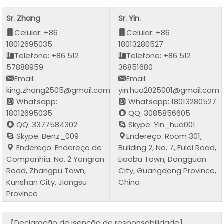
Sr. Zhang
Sr. Yin.
Celular: +86
Celular: +86
18012695035
18013280527
Telefone: +86 512
Telefone: +86 512
57888959
36851680
Email:
Email:
king.zhang2505@gmail.com
yin.hua2025001@gmail.com
Whatsapp:
Whatsapp: 18013280527
18012695035
QQ: 3085856605
QQ: 3377584302
Skype: Yin_hua001
Skype: Benz_009
Endereço: Room 301,
Endereço: Endereço de
Building 2, No. 7, Fulei Road,
Companhia: No. 2 Yongran
Liaobu Town, Dongguan
Road, Zhangpu Town,
City, Guangdong Province,
Kunshan City, Jiangsu
China
Province
【Declaração de isenção de responsabilidade】