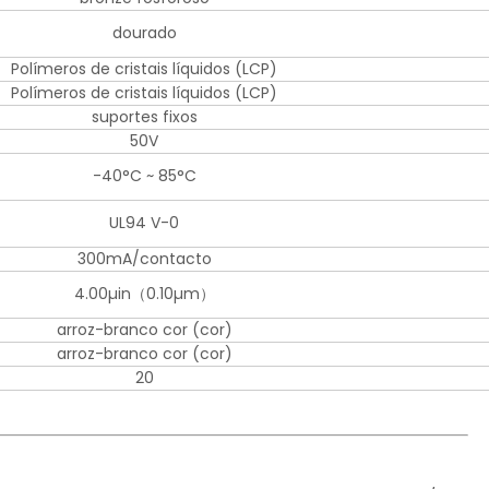
dourado
Polímeros de cristais líquidos (LCP)
Polímeros de cristais líquidos (LCP)
suportes fixos
50V
-40°C ~ 85°C
UL94 V-0
300mA/contacto
4.00µin（0.10µm）
arroz-branco cor (cor)
arroz-branco cor (cor)
20