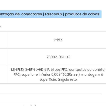
sentação de: conectores | faisceaux | produtos de cabos
:
I-PEX
20982-051E-01
MINIFLEX 3-BFN L-HD 51P, 51 pos FFC, contactos do conetor
FPC, superior e inferior 0,008" (0,20mm) montagem à
superfície, ângulo reto.