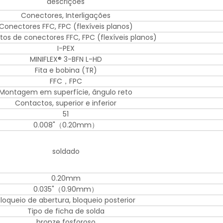
descrições
Conectores, Interligações
Conectores FFC, FPC (flexíveis planos)
os de conectores FFC, FPC (flexíveis planos)
I-PEX
MINIFLEX® 3-BFN L-HD
Fita e bobina (TR)
FFC，FPC
Montagem em superfície, ângulo reto
Contactos, superior e inferior
51
0.008"（0.20mm）
soldado
0.20mm
0.035"（0.90mm）
loqueio de abertura, bloqueio posterior
Tipo de ficha de solda
bronze fosforoso