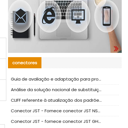
conectores
Guia de avaliação e adaptação para produção em massa de componentes de cabos nacionais CNC Tech
Análise da solução nacional de substituição da linha de alta frequência I-PEX
CLIFF referente à atualização dos padrões de teste de conectores nacionais
Conector JST - Fornece conector JST NSHR-02V-S original | substituto
Conector JST - fornece conector JST GHR-09V-S autêntico | substituto