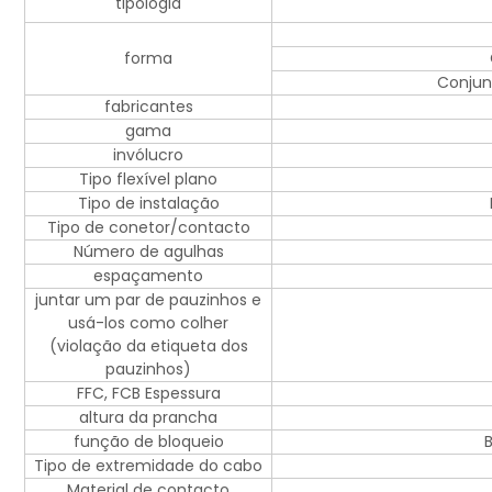
tipologia
forma
Conjunt
fabricantes
gama
invólucro
Tipo flexível plano
Tipo de instalação
Tipo de conetor/contacto
Número de agulhas
espaçamento
juntar um par de pauzinhos e
usá-los como colher
(violação da etiqueta dos
pauzinhos)
FFC, FCB Espessura
altura da prancha
função de bloqueio
B
Tipo de extremidade do cabo
Material de contacto