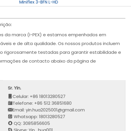
Miniflex 3-BFN L-HD
rição:
es da marca (I-PEX) e estamos empenhados em
iáveis e de alta qualidade. Os nossos produtos incluem
 rigorosamente testadas para garantir estabilidade e
nformações de contacto abaixo da página de
Sr. Yin.
Celular: +86 18013280527
Telefone: +86 512 36851680
Email: yin.hua2025001@gmail.com
Whatsapp: 18013280527
QQ: 3085856605
Skype: Yin_hua001