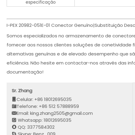
especificação
I-PEX 20982-051E-01 Conector Genuíno|Substituição Desc
Somos especializados no armazenamento de conector
fornecer aos nossos clientes soluções de conetividade f
alternativas genuínas e de elevado desempenho que são
eficiência. Não hesite em contactar-nos através das i
documentação!
Sr. Zhang
Celular: +86 18012695035
Telefone: +86 512 57888959
Email: king.zhang2505@gmail.com
Whatsapp: 18012695035
QQ: 3377584302
Skype: Benz_009