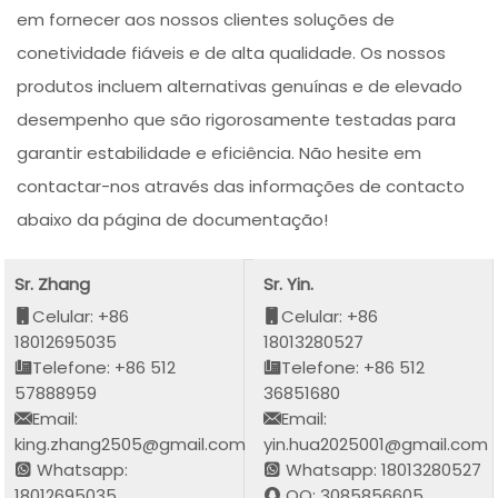
em fornecer aos nossos clientes soluções de
conetividade fiáveis e de alta qualidade. Os nossos
produtos incluem alternativas genuínas e de elevado
desempenho que são rigorosamente testadas para
garantir estabilidade e eficiência. Não hesite em
contactar-nos através das informações de contacto
abaixo da página de documentação!
Sr. Zhang
Sr. Yin.
Celular: +86
Celular: +86
18012695035
18013280527
Telefone: +86 512
Telefone: +86 512
57888959
36851680
Email:
Email:
king.zhang2505@gmail.com
yin.hua2025001@gmail.com
Whatsapp:
Whatsapp: 18013280527
18012695035
QQ: 3085856605