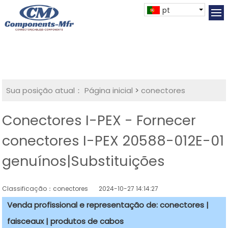
pt
Sua posição atual：
Página inicial
>
conectores
Conectores I-PEX - Fornecer
conectores I-PEX 20588-012E-01
genuínos|Substituições
Classificação：conectores
2024-10-27 14:14:27
Venda profissional e representação de: conectores |
faisceaux | produtos de cabos