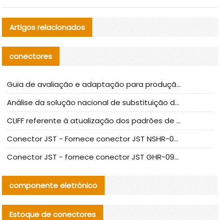
Artigos relacionados
conectores
Guia de avaliação e adaptação para produção em massa de componentes de cabos nacionais CNC Tech
Análise da solução nacional de substituição da linha de alta frequência I-PEX
CLIFF referente à atualização dos padrões de teste de conectores nacionais
Conector JST - Fornece conector JST NSHR-02V-S original | substituto
Conector JST - fornece conector JST GHR-09V-S autêntico | substituto
componente eletrónico
Estoque de conectores