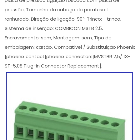
placa de pressão Ligação roscada com placa de
pressão, Tamanho da cabeça do parafuso: L
ranhurado, Direção de ligação: 90°, Trinco: - trinco,
Sistema de inserção: COMBICON MSTB 2,5,
Encravamento: sem, Montagem: sem, Tipo de
embalagem: cartão. Compatível / Substituição Phoenix
|phoenix contact|phoenix connectors|MVSTBR 2,5/ 13-
ST-5,08 Plug-in Connector Replacement].