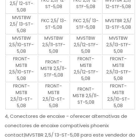
FKC 2,5/ 12-
FKC 2,5/ 12-
MVSTBR 2,5/
2,5/ 12-ST-
ST-5,08
STF-5,08
12-STF-5,08
5,08
MVSTBW
FKC 2,5/ 13-
FKC 2,5/ 13-
MVSTBR 2,5/
2,5/ 13-ST-
ST-5,08
STF-5,08
13-STF-5,08
5,08
MVSTBW
MVSTBW
MVSTBW
MVSTBW
2,5/10-STF-
2,5/11-STF-
2,5/12-STF-
2,5/13-STF-
5,08
5,08
5,08
5,08
FRONT-
FRONT-
FRONT-
FRONT-
MSTB
MSTB
MSTB
MSTB 2,5/11-
2,5/10-STF-
2,5/12-STF-
2,5/13-STF-
STF-5,08
5,08
5,08
5,08
FRONT-
FRONT-
FRONT-
FRONT-
MSTB
MSTB
MSTB
MSTB 2,5/11-
2,5/13-ST-
2,5/12-ST-
2,5/10-ST-
ST-5,08
5,08
5,08
5,08
4, Conectores de encaixe - oferecer alternativas de
conectores de encaixe compatíveis phoenix
contact|MVSTBR 2,5/ 13-ST-5,08 para este vendedor do