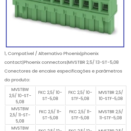
1, Compatível / Alternativo Phoenix|phoenix
contact|Phoenix connectors|MVSTBR 2,5/ 13-ST-5,08
Conectores de encaixe especificações e parâmetros
do produto:
MVSTBW
FKC 2,5/ 10-
FKC 2,5/ 10-
MVSTBR 2,5/
2,5/ 10-ST-
ST-5,08
STF-5,08
10-STF-5,08
5,08
MVSTBW
FKC 2,5/ 11-
FKC 2,5/ 11-
MVSTBR 2,5/
2,5/ 11-ST-
ST-5,08
STF-5,08
11-STF-5,08
5,08
MVSTBW