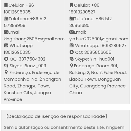
Celular: +86
Celular: +86
18012695035
18013280527
Telefone: +86 512
Telefone: +86 512
57888959
36851680
Email:
Email:
king.zhang2505@gmail.com
yin.hua2025001@gmail.com
Whatsapp:
Whatsapp: 18013280527
18012695035
QQ: 3085856605
QQ: 3377584302
Skype: Yin_hua001
Skype: Benz_009
Endereço: Room 301,
Endereço: Endereço de
Building 2, No. 7, Fulei Road,
Companhia: No. 2 Yongran
Liaobu Town, Dongguan
Road, Zhangpu Town,
City, Guangdong Province,
Kunshan City, Jiangsu
China
Province
【Declaração de isenção de responsabilidade】
Sem a autorização ou consentimento deste site, ninguém