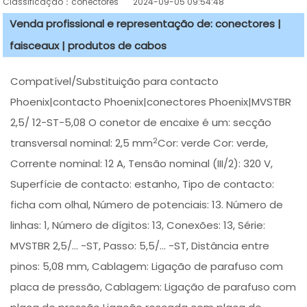
Classificação：conectores
2024-09-05 09:54:48
Venda profissional e representação de: conectores |
faisceaux | produtos de cabos
Compatível/Substituição para contacto
Phoenix|contacto Phoenix|conectores Phoenix|MVSTBR
2,5/ 12-ST-5,08 O conetor de encaixe é um: secção
2
transversal nominal: 2,5 mm
Cor: verde Cor: verde,
Corrente nominal: 12 A, Tensão nominal (III/2): 320 V,
Superfície de contacto: estanho, Tipo de contacto:
ficha com olhal, Número de potenciais: 13. Número de
linhas: 1, Número de dígitos: 13, Conexões: 13, Série:
MVSTBR 2,5/... -ST, Passo: 5,5/... -ST, Distância entre
pinos: 5,08 mm, Cablagem: Ligação de parafuso com
placa de pressão, Cablagem: Ligação de parafuso com