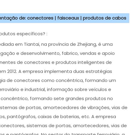
sentação de: conectores | faisceaux | produtos de cabos
odutos específicos? :
sediada em Tiantai, na província de Zhejiang, é uma
igação e desenvolvimento, fabrico, vendas e apoio
onentes de conectores e produtos inteligentes de
n em 2012. A empresa implementa duas estratégias
ogia de conectores como concêntrica, formando um
rroviário e industrial, informação sobre veículos e
concêntrico, formando sete grandes produtos no
 sistemas de portas, amortecedores de vibrações, vias de
, pantógrafos, caixas de baterias, etc. A empresa
onectores, sistemas de portas, amortecedores, vias de
 e pantógrafos, No sector do transporte ferroviário, a