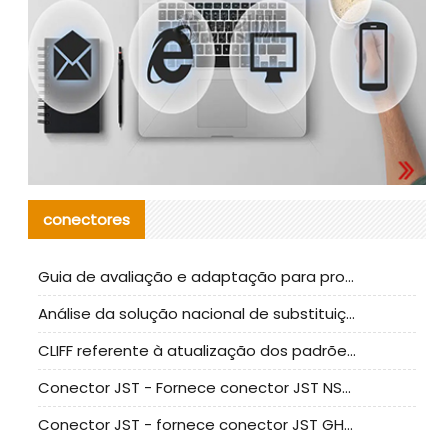
conectores
Guia de avaliação e adaptação para produção em massa de componentes de cabos nacionais CNC Tech
Análise da solução nacional de substituição da linha de alta frequência I-PEX
CLIFF referente à atualização dos padrões de teste de conectores nacionais
Conector JST - Fornece conector JST NSHR-02V-S original | substituto
Conector JST - fornece conector JST GHR-09V-S autêntico | substituto