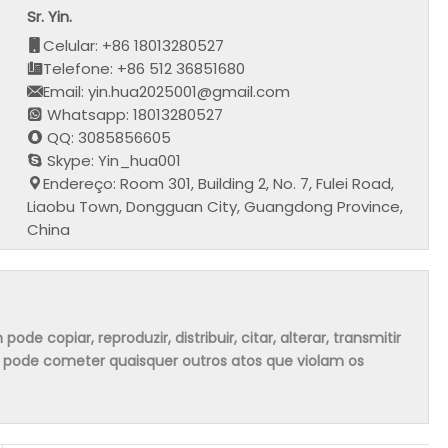
Sr. Yin.
Celular: +86 18013280527
Telefone: +86 512 36851680
Email: yin.hua2025001@gmail.com
Whatsapp: 18013280527
QQ: 3085856605
Skype: Yin_hua001
Endereço: Room 301, Building 2, No. 7, Fulei Road,
Liaobu Town, Dongguan City, Guangdong Province,
China
 copiar, reproduzir, distribuir, citar, alterar, transmitir
m pode cometer quaisquer outros atos que violam os