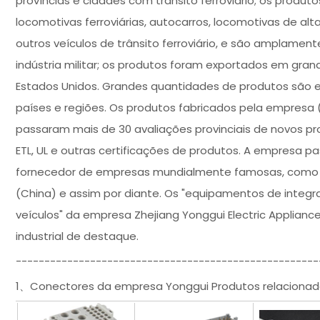
províncias e cidades com trânsito ferroviário; os produ
locomotivas ferroviárias, autocarros, locomotivas de al
outros veículos de trânsito ferroviário, e são amplament
indústria militar; os produtos foram exportados em gran
Estados Unidos. Grandes quantidades de produtos são ex
países e regiões. Os produtos fabricados pela empresa (i
passaram mais de 30 avaliações provinciais de novos pr
ETL, UL e outras certificações de produtos. A empresa p
fornecedor de empresas mundialmente famosas, como Sie
(China) e assim por diante. Os "equipamentos de integr
veículos" da empresa Zhejiang Yonggui Electric Applianc
industrial de destaque.
-----------------------------------------------------
1、Conectores da empresa Yonggui Produtos relacionad