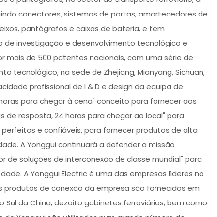
uindo conectores, sistemas de portas, amortecedores de
eixos, pantógrafos e caixas de bateria, e tem
eo de investigação e desenvolvimento tecnológico e
r mais de 500 patentes nacionais, com uma série de
o tecnológico, na sede de Zhejiang, Mianyang, Sichuan,
idade profissional de I & D e design da equipa de
 horas para chegar à cena" conceito para fornecer aos
s de resposta, 24 horas para chegar ao local" para
 perfeitos e confiáveis, para fornecer produtos de alta
idade. A Yonggui continuará a defender a missão
dor de soluções de interconexão de classe mundial" para
ciedade. A Yonggui Electric é uma das empresas líderes no
. Os produtos de conexão da empresa são fornecidos em
 Sul da China, dezoito gabinetes ferroviários, bem como