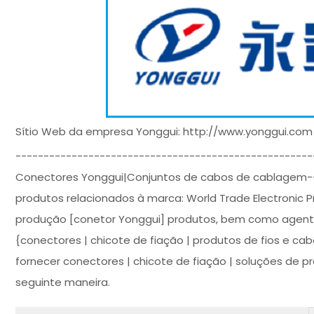
Sítio Web da empresa Yonggui: http://www.yonggui.com
----------------------------------------------------
Conectores Yonggui|Conjuntos de cabos de cablagem--W
produtos relacionados à marca: World Trade Electronic P
produção [conetor Yonggui] produtos, bem como agente
{conectores | chicote de fiação | produtos de fios e c
fornecer conectores | chicote de fiação | soluções de 
seguinte maneira.