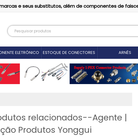
as marcas e seus substitutos, além de componentes de faisc
NENTE ELETRÓNICO
ESTOQUE DE CONECTORES
ARNÊS
rodutos relacionados--Agente |
ução Produtos Yonggui