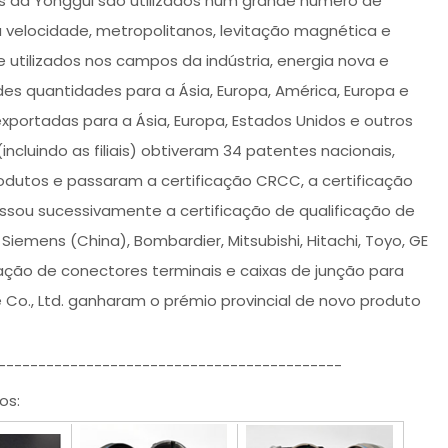
tos da Yonggui são utilizados num grande número de
ta velocidade, metropolitanos, levitação magnética e
e utilizados nos campos da indústria, energia nova e
des quantidades para a Ásia, Europa, América, Europa e
portadas para a Ásia, Europa, Estados Unidos e outros
ncluindo as filiais) obtiveram 34 patentes nacionais,
odutos e passaram a certificação CRCC, a certificação
assou sucessivamente a certificação de qualificação de
mens (China), Bombardier, Mitsubishi, Hitachi, Toyo, GE
ação de conectores terminais e caixas de junção para
e Co., Ltd. ganharam o prémio provincial de novo produto
-------------------------------------------
os: