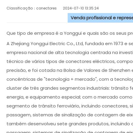
Classificação：conectores
2024-07-10 13:35:24
Venda profissional e repre
Que tipo de empresa é a Yonggui e quais são os seus pr
A Zhejiang Yonggui Electric Co., Ltd, fundada em 1973 e 
empresa nacional de alta tecnologia centrada na invest
técnico de vários tipos de conectores eléctricos, comp
precisão, e foi cotada na Bolsa de Valores de Shenzhe
concêntricas de "tecnologia + mercado", com a tecnol
cluster de três grandes segmentos industriais: trânsito fe
energia, e equipamento especial; com o mercado como 
segmento de trânsito ferroviário, incluindo conectores,
passagem, sistemas de sinalização de contagem de eixos
também desenvolveu sete grandes produtos, incluindo c
passagem, sistemas de sinalização de contagem de eixos