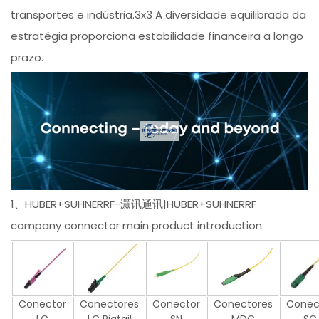
transportes e indústria.3x3 A diversidade equilibrada da
estratégia proporciona estabilidade financeira a longo
prazo.
1、HUBER+SUHNERRF-灏讯通讯|HUBER+SUHNERRF
company connector main product introduction:
Conector
Conectores
Conector
Conectores
Conec
LC
LC Pigtail
SN
MDC
SC