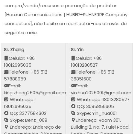
compra/venda/recursos e promoção de produtos
[Haoxun Communications | HUBER+SUHNERRF Company
connectors], não hesite em contactar-nos através do
seguinte meio.
Sr. Zhang
Sr. Yin.
Celular: +86
Celular: +86
18012695035
18013280527
Telefone: +86 512
Telefone: +86 512
57888959
36851680
Email:
Email:
king.zhang2505@gmail.com
yin.hua2025001@gmail.com
Whatsapp:
Whatsapp: 18013280527
18012695035
QQ: 3085856605
QQ: 3377584302
Skype: Yin_hua001
Skype: Benz_009
Endereço: Room 301,
Endereço: Endereço de
Building 2, No. 7, Fulei Road,
Companhia: No. 2 Yongran
Liaobu Town, Dongguan