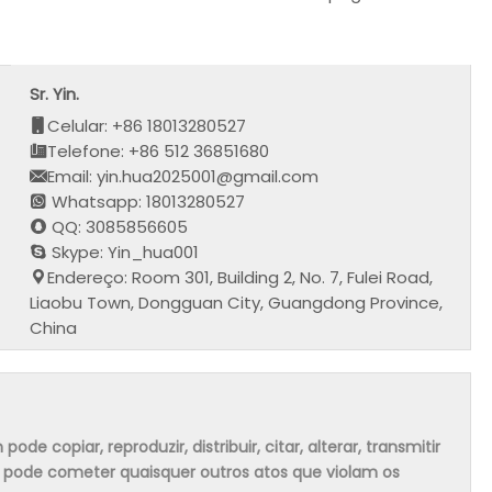
Sr. Yin.
Celular: +86 18013280527
Telefone: +86 512 36851680
Email: yin.hua2025001@gmail.com
Whatsapp: 18013280527
QQ: 3085856605
Skype: Yin_hua001
Endereço: Room 301, Building 2, No. 7, Fulei Road,
Liaobu Town, Dongguan City, Guangdong Province,
China
 copiar, reproduzir, distribuir, citar, alterar, transmitir
m pode cometer quaisquer outros atos que violam os