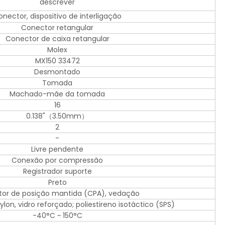
descrever
nector, dispositivo de interligação
Conector retangular
Conector de caixa retangular
Molex
MX150 33472
Desmontado
Tomada
Machado-mãe da tomada
16
0.138"（3.50mm）
2
-
Livre pendente
Conexão por compressão
Registrador suporte
Preto
or de posição mantida (CPA), vedação
ylon, vidro reforçado; poliestireno isotáctico (SPS)
-40°C ~ 150°C