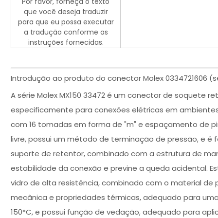
Por favor, forneça o texto
que você deseja traduzir
para que eu possa executar
a tradução conforme as
instruções fornecidas.
Introdução ao produto do conector Molex 0334721606 (sé
A série Molex MX150 33472 é um conector de soquete re
especificamente para conexões elétricas em ambientes r
com 16 tomadas em forma de "m" e espaçamento de pi
livre, possui um método de terminação de pressão, e é f
suporte de retentor, combinado com a estrutura de ma
estabilidade da conexão e previne a queda acidental. E
vidro de alta resistência, combinado com o material de p
mecânica e propriedades térmicas, adequado para uma 
150°C, e possui função de vedação, adequado para apli