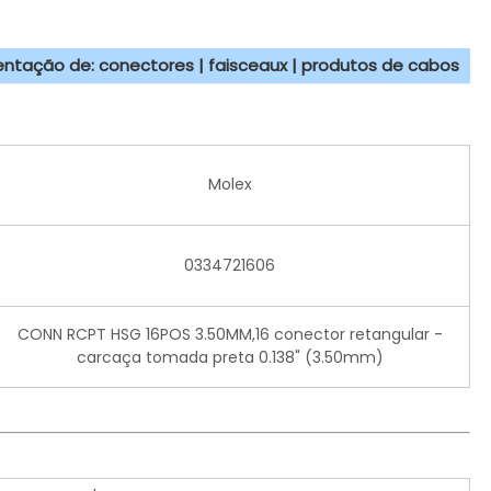
sentação de: conectores | faisceaux | produtos de cabos
Molex
0334721606
CONN RCPT HSG 16POS 3.50MM,16 conector retangular -
carcaça tomada preta 0.138" (3.50mm)