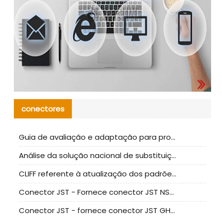
conectores
Guia de avaliação e adaptação para produção em massa de componentes de cabos nacionais CNC Tech
Análise da solução nacional de substituição da linha de alta frequência I-PEX
CLIFF referente à atualização dos padrões de teste de conectores nacionais
Conector JST - Fornece conector JST NSHR-02V-S original | substituto
Conector JST - fornece conector JST GHR-09V-S autêntico | substituto