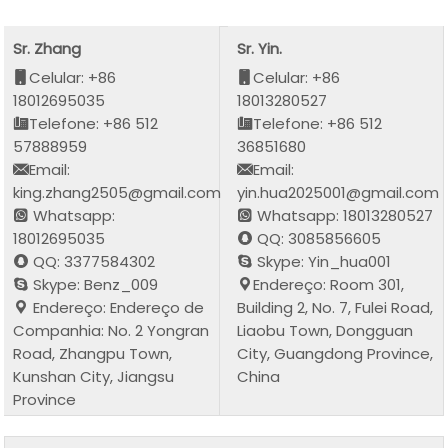
Sr. Zhang
Sr. Yin.
Celular: +86
Celular: +86
18012695035
18013280527
Telefone: +86 512
Telefone: +86 512
57888959
36851680
Email:
Email:
king.zhang2505@gmail.com
yin.hua2025001@gmail.com
Whatsapp:
Whatsapp: 18013280527
18012695035
QQ: 3085856605
QQ: 3377584302
Skype: Yin_hua001
Skype: Benz_009
Endereço: Room 301,
Endereço: Endereço de
Building 2, No. 7, Fulei Road,
Companhia: No. 2 Yongran
Liaobu Town, Dongguan
Road, Zhangpu Town,
City, Guangdong Province,
Kunshan City, Jiangsu
China
Province