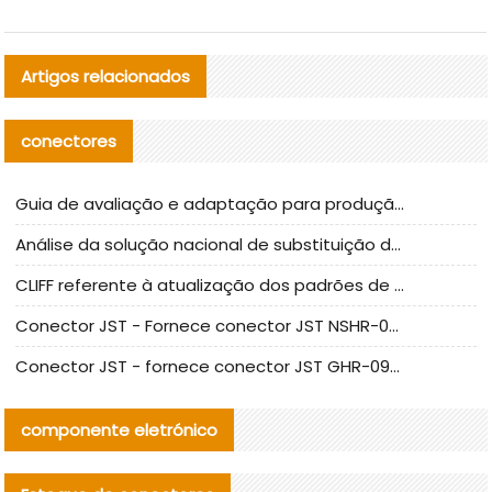
Artigos relacionados
conectores
Guia de avaliação e adaptação para produção em massa de componentes de cabos nacionais CNC Tech
Análise da solução nacional de substituição da linha de alta frequência I-PEX
CLIFF referente à atualização dos padrões de teste de conectores nacionais
Conector JST - Fornece conector JST NSHR-02V-S original | substituto
Conector JST - fornece conector JST GHR-09V-S autêntico | substituto
componente eletrónico