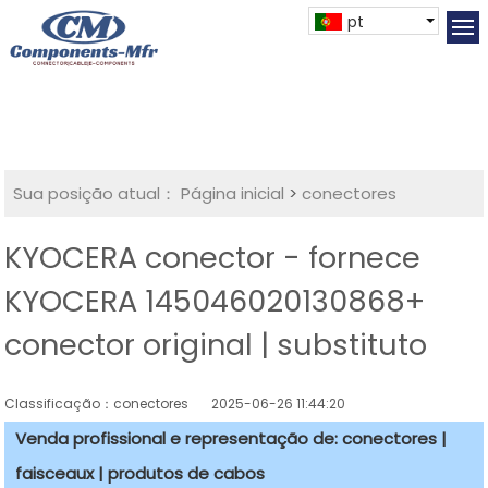
pt
Sua posição atual：
Página inicial
>
conectores
KYOCERA conector - fornece
KYOCERA 145046020130868+
conector original | substituto
Classificação：conectores
2025-06-26 11:44:20
Venda profissional e representação de: conectores |
faisceaux | produtos de cabos