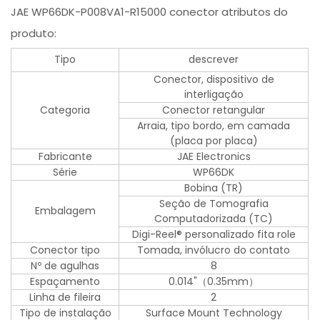
JAE WP66DK-P008VA1-R15000 conector atributos do
produto:
Tipo
descrever
Conector, dispositivo de
interligação
Categoria
Conector retangular
Arraia, tipo bordo, em camada
(placa por placa)
Fabricante
JAE Electronics
Série
WP66DK
Bobina (TR)
Seção de Tomografia
Embalagem
Computadorizada (TC)
Digi-Reel® personalizado fita role
Conector tipo
Tomada, invólucro do contato
Nº de agulhas
8
Espaçamento
0.014"（0.35mm）
Linha de fileira
2
Tipo de instalação
Surface Mount Technology