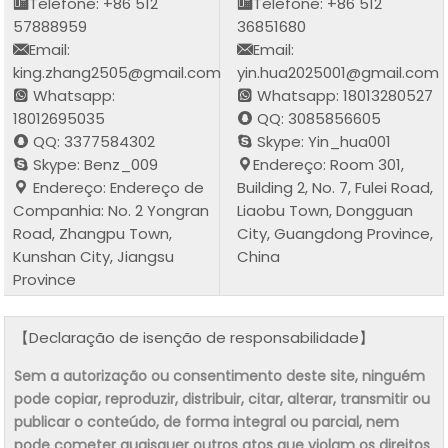
Telefone: +86 512
Telefone: +86 512
57888959
36851680
Email:
Email:
king.zhang2505@gmail.com
yin.hua2025001@gmail.com
Whatsapp:
Whatsapp: 18013280527
18012695035
QQ: 3085856605
QQ: 3377584302
Skype: Yin_hua001
Skype: Benz_009
Endereço: Room 301,
Endereço: Endereço de
Building 2, No. 7, Fulei Road,
Companhia: No. 2 Yongran
Liaobu Town, Dongguan
Road, Zhangpu Town,
City, Guangdong Province,
Kunshan City, Jiangsu
China
Province
【Declaração de isenção de responsabilidade】
Sem a autorização ou consentimento deste site, ninguém
pode copiar, reproduzir, distribuir, citar, alterar, transmitir ou
publicar o conteúdo, de forma integral ou parcial, nem
pode cometer quaisquer outros atos que violam os direitos