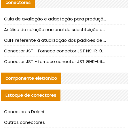
conectores
Guia de avaliação e adaptação para produção em massa de componentes de cabos nacionais CNC Tech
Análise da solução nacional de substituição da linha de alta frequência I-PEX
CLIFF referente à atualização dos padrões de teste de conectores nacionais
Conector JST - Fornece conector JST NSHR-02V-S original | substituto
Conector JST - fornece conector JST GHR-09V-S autêntico | substituto
componente eletrónico
Estoque de conectores
Conectores Delphi
Outros conectores