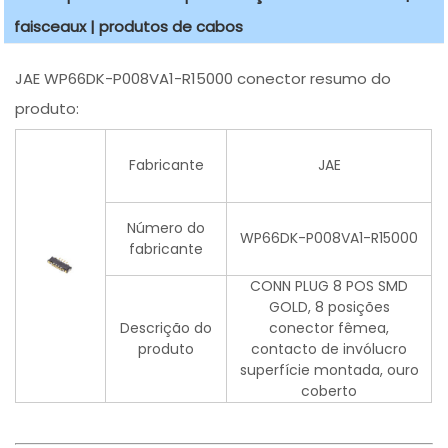
faisceaux | produtos de cabos
JAE WP66DK-P008VA1-R15000 conector resumo do
produto:
Fabricante
JAE
Número do
WP66DK-P008VA1-R15000
fabricante
CONN PLUG 8 POS SMD
GOLD, 8 posições
Descrição do
conector fêmea,
produto
contacto de invólucro
superfície montada, ouro
coberto