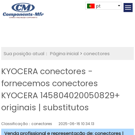
pt
Sua posição atual：
Página inicial
>
conectores
KYOCERA conectores -
fornecemos conectores
KYOCERA 145804020050829+
originais | substitutos
Classificação：conectores
2025-06-16 10:34:13
Venda profissional e representação de: conectores |