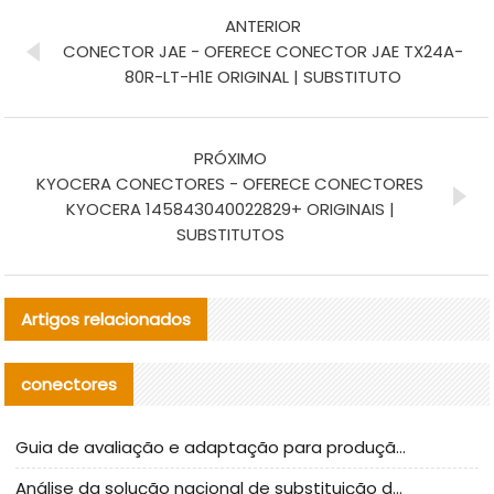
ANTERIOR
CONECTOR JAE - OFERECE CONECTOR JAE TX24A-
80R-LT-H1E ORIGINAL | SUBSTITUTO
PRÓXIMO
KYOCERA CONECTORES - OFERECE CONECTORES
KYOCERA 145843040022829+ ORIGINAIS |
SUBSTITUTOS
Artigos relacionados
conectores
Guia de avaliação e adaptação para produção em massa de componentes de cabos nacionais CNC Tech
Análise da solução nacional de substituição da linha de alta frequência I-PEX