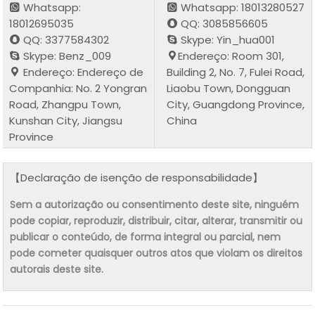
Whatsapp:
Whatsapp: 18013280527
18012695035
QQ: 3085856605
QQ: 3377584302
Skype: Yin_hua001
Skype: Benz_009
Endereço: Room 301,
Endereço: Endereço de
Building 2, No. 7, Fulei Road,
Companhia: No. 2 Yongran
Liaobu Town, Dongguan
Road, Zhangpu Town,
City, Guangdong Province,
Kunshan City, Jiangsu
China
Province
【Declaração de isenção de responsabilidade】
Sem a autorização ou consentimento deste site, ninguém
pode copiar, reproduzir, distribuir, citar, alterar, transmitir ou
publicar o conteúdo, de forma integral ou parcial, nem
pode cometer quaisquer outros atos que violam os direitos
autorais deste site.