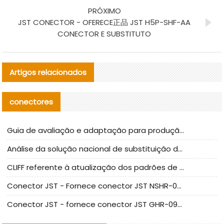
PRÓXIMO
JST CONECTOR - OFERECE正品 JST H5P-SHF-AA
CONECTOR E SUBSTITUTO
Artigos relacionados
conectores
Guia de avaliação e adaptação para produção em massa de componentes de cabos nacionais CNC Tech
Análise da solução nacional de substituição da linha de alta frequência I-PEX
CLIFF referente à atualização dos padrões de teste de conectores nacionais
Conector JST - Fornece conector JST NSHR-02V-S original | substituto
Conector JST - fornece conector JST GHR-09V-S autêntico | substituto