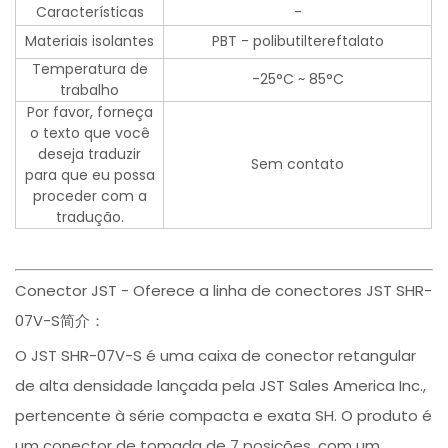
Características
-
Materiais isolantes
PBT - polibutiltereftalato
Temperatura de
-25°C ~ 85°C
trabalho
Por favor, forneça
o texto que você
deseja traduzir
Sem contato
para que eu possa
proceder com a
tradução.
Conector JST - Oferece a linha de conectores JST SHR-
07V-S简介：
O JST SHR-07V-S é uma caixa de conector retangular
de alta densidade lançada pela JST Sales America Inc.,
pertencente à série compacta e exata SH. O produto é
um conector de tomada de 7 posições, com um