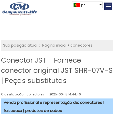
pt
Sua posição atual：
Página inicial
>
conectores
Conector JST - Fornece
conector original JST SHR-07V-S
| Peças substitutas
Classificação：conectores
2025-06-13 14:44:46
Venda profissional e representação de: conectores |
faisceaux | produtos de cabos