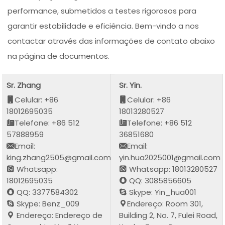
performance, submetidos a testes rigorosos para
garantir estabilidade e eficiência. Bem-vindo a nos
contactar através das informações de contato abaixo
na página de documentos.
Sr. Zhang
Sr. Yin.
Celular: +86
Celular: +86
18012695035
18013280527
Telefone: +86 512
Telefone: +86 512
57888959
36851680
Email:
Email:
king.zhang2505@gmail.com
yin.hua2025001@gmail.com
Whatsapp:
Whatsapp: 18013280527
18012695035
QQ: 3085856605
QQ: 3377584302
Skype: Yin_hua001
Skype: Benz_009
Endereço: Room 301,
Endereço: Endereço de
Building 2, No. 7, Fulei Road,