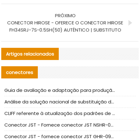
PRÓXIMO
CONECTOR HIROSE - OFERECE O CONECTOR HIROSE
FH34SRJ-7S-0.5SH(50) AUTÊNTICO | SUBSTITUTO
Artigos relacionados
conectores
Guia de avaliação e adaptação para produção em massa de componentes de cabos nacionais CNC Tech
Análise da solução nacional de substituição da linha de alta frequência I-PEX
CLIFF referente à atualização dos padrões de teste de conectores nacionais
Conector JST - Fornece conector JST NSHR-02V-S original | substituto
Conector JST - fornece conector JST GHR-09V-S autêntico | substituto