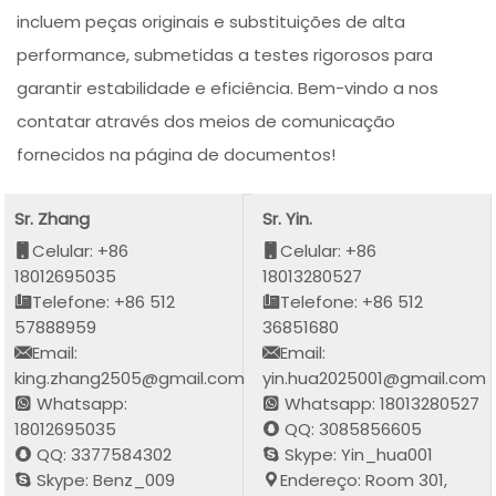
incluem peças originais e substituições de alta
performance, submetidas a testes rigorosos para
garantir estabilidade e eficiência. Bem-vindo a nos
contatar através dos meios de comunicação
fornecidos na página de documentos!
Sr. Zhang
Sr. Yin.
Celular: +86
Celular: +86
18012695035
18013280527
Telefone: +86 512
Telefone: +86 512
57888959
36851680
Email:
Email:
king.zhang2505@gmail.com
yin.hua2025001@gmail.com
Whatsapp:
Whatsapp: 18013280527
18012695035
QQ: 3085856605
QQ: 3377584302
Skype: Yin_hua001
Skype: Benz_009
Endereço: Room 301,