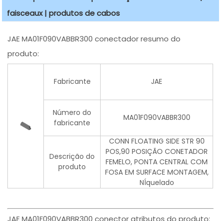
faisceaux | produtos de cabos
JAE MA01F090VABBR300 conectador resumo do
produto:
Fabricante
JAE
Número do
MA01F090VABBR300
fabricante
CONN FLOATING SIDE STR 90
POS,90 POSIÇÃO CONETADOR
Descrição do
FEMELO, PONTA CENTRAL COM
produto
FOSA EM SURFACE MONTAGEM,
NÍquelado
JAE MA01F090VABBR300 conector atributos do produto: