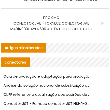
PRÓXIMO
CONECTOR JAE - FORNECE CONECTOR JAE
MA01R080HAYBR600 AUTÊNTICO | SUBSTITUTO
Artigos relacionados
conectores
Guia de avaliação e adaptação para produção em massa de componentes de cabos nacionais CNC Tech
Análise da solução nacional de substituição da linha de alta frequência I-PEX
CLIFF referente à atualização dos padrões de teste de conectores nacionais
Conector JST - Fornece conector JST NSHR-02V-S original | substituto