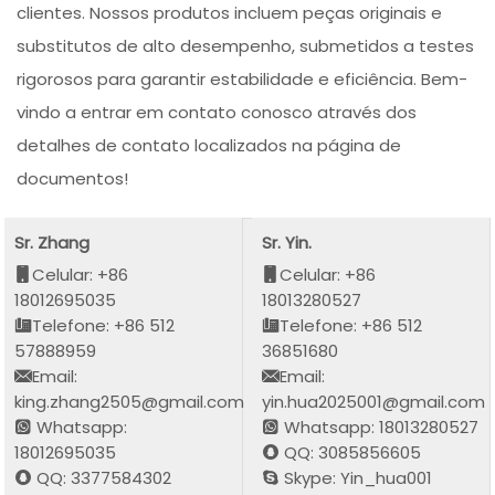
clientes. Nossos produtos incluem peças originais e
substitutos de alto desempenho, submetidos a testes
rigorosos para garantir estabilidade e eficiência. Bem-
vindo a entrar em contato conosco através dos
detalhes de contato localizados na página de
documentos!
Sr. Zhang
Sr. Yin.
Celular: +86
Celular: +86
18012695035
18013280527
Telefone: +86 512
Telefone: +86 512
57888959
36851680
Email:
Email:
king.zhang2505@gmail.com
yin.hua2025001@gmail.com
Whatsapp:
Whatsapp: 18013280527
18012695035
QQ: 3085856605
QQ: 3377584302
Skype: Yin_hua001