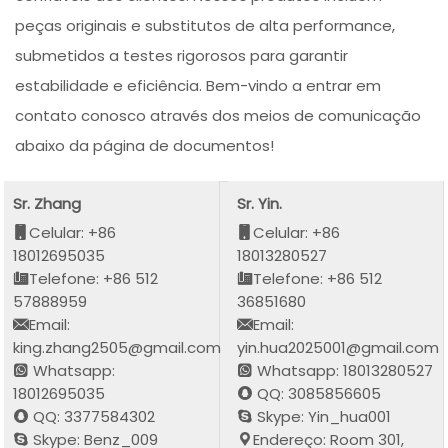
peças originais e substitutos de alta performance,
submetidos a testes rigorosos para garantir
estabilidade e eficiência. Bem-vindo a entrar em
contato conosco através dos meios de comunicação
abaixo da página de documentos!
Sr. Zhang
Sr. Yin.
Celular: +86
Celular: +86
18012695035
18013280527
Telefone: +86 512
Telefone: +86 512
57888959
36851680
Email:
Email:
king.zhang2505@gmail.com
yin.hua2025001@gmail.com
Whatsapp:
Whatsapp: 18013280527
18012695035
QQ: 3085856605
QQ: 3377584302
Skype: Yin_hua001
Skype: Benz_009
Endereço: Room 301,