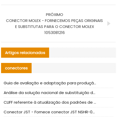
PRÓXIMO
CONECTOR MOLEX - FORNECEMOS PEÇAS ORIGINAIS
E SUBSTITUTAS PARA O CONECTOR MOLEX
1053081216
Artigos relacionados
conectores
Guia de avaliação e adaptação para produção em massa de componentes de cabos nacionais CNC Tech
Análise da solução nacional de substituição da linha de alta frequência I-PEX
CLIFF referente à atualização dos padrões de teste de conectores nacionais
Conector JST - Fornece conector JST NSHR-02V-S original | substituto