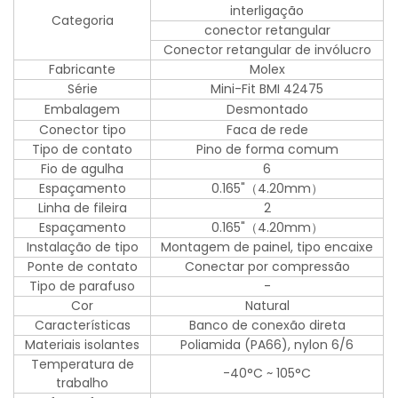
interligação
Categoria
conector retangular
Conector retangular de invólucro
Fabricante
Molex
Série
Mini-Fit BMI 42475
Embalagem
Desmontado
Conector tipo
Faca de rede
Tipo de contato
Pino de forma comum
Fio de agulha
6
Espaçamento
0.165"（4.20mm）
Linha de fileira
2
Espaçamento
0.165"（4.20mm）
Instalação de tipo
Montagem de painel, tipo encaixe
Ponte de contato
Conectar por compressão
Tipo de parafuso
-
Cor
Natural
Características
Banco de conexão direta
Materiais isolantes
Poliamida (PA66), nylon 6/6
Temperatura de
-40°C ~ 105°C
trabalho