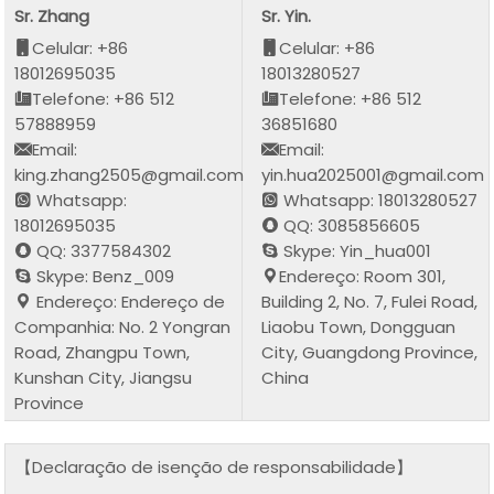
Sr. Zhang
Sr. Yin.
Celular: +86
Celular: +86
18012695035
18013280527
Telefone: +86 512
Telefone: +86 512
57888959
36851680
Email:
Email:
king.zhang2505@gmail.com
yin.hua2025001@gmail.com
Whatsapp:
Whatsapp: 18013280527
18012695035
QQ: 3085856605
QQ: 3377584302
Skype: Yin_hua001
Skype: Benz_009
Endereço: Room 301,
Endereço: Endereço de
Building 2, No. 7, Fulei Road,
Companhia: No. 2 Yongran
Liaobu Town, Dongguan
Road, Zhangpu Town,
City, Guangdong Province,
Kunshan City, Jiangsu
China
Province
【Declaração de isenção de responsabilidade】