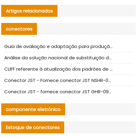
Artigos relacionados
conectores
Guia de avaliação e adaptação para produção em massa de componentes de cabos nacionais CNC Tech
Análise da solução nacional de substituição da linha de alta frequência I-PEX
CLIFF referente à atualização dos padrões de teste de conectores nacionais
Conector JST - Fornece conector JST NSHR-02V-S original | substituto
Conector JST - fornece conector JST GHR-09V-S autêntico | substituto
componente eletrónico
Estoque de conectores