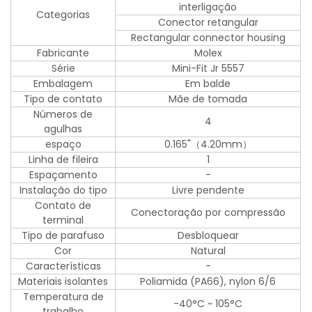
interligação
Categorias
Conector retangular
Rectangular connector housing
Fabricante
Molex
Série
Mini-Fit Jr 5557
Embalagem
Em balde
Tipo de contato
Mãe de tomada
Números de
4
agulhas
espaço
0.165"（4.20mm）
Linha de fileira
1
Espaçamento
-
Instalação do tipo
Livre pendente
Contato de
Conectoração por compressão
terminal
Tipo de parafuso
Desbloquear
Cor
Natural
Características
-
Materiais isolantes
Poliamida (PA66), nylon 6/6
Temperatura de
-40°C ~ 105°C
trabalho