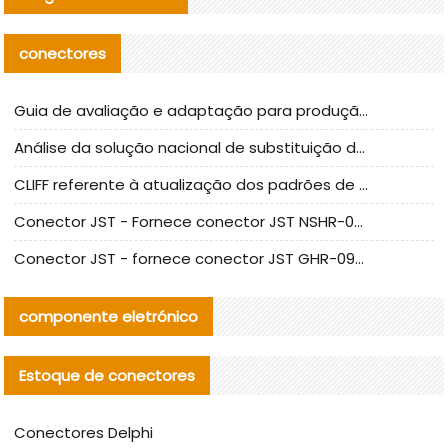
conectores
Guia de avaliação e adaptação para produção em massa de componentes de cabos nacionais CNC Tech
Análise da solução nacional de substituição da linha de alta frequência I-PEX
CLIFF referente à atualização dos padrões de teste de conectores nacionais
Conector JST - Fornece conector JST NSHR-02V-S original | substituto
Conector JST - fornece conector JST GHR-09V-S autêntico | substituto
componente eletrónico
Estoque de conectores
Conectores Delphi