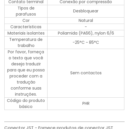
Contato terminal
Conexão por compressão
Tipos de
Desbloquear
parafusos
Cor
Natural
Características
-
Materiais isolantes
Poliamida (PA66), nylon 6/6
Temperatura de
-25°C ~ 85°C
trabalho
Por favor, forneça
o texto que você
deseja traduzir
para que eu possa
Sem contactos
proceder com a
tradução
conforme suas
instruções.
Código do produto
PHR
básico
Conector JST - Fornece produtos de conector JST