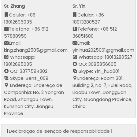
Sr. Zhang
Sr. Yin.
Celular: +86
Celular: +86
18012695035
18013280527
Telefone: +86 512
Telefone: +86 512
57888959
36851680
Email:
Email:
king.zhang2505@gmail.com
yin.hua2025001@gmail.com
Whatsapp:
Whatsapp: 18013280527
18012695035
QQ: 3085856605
QQ: 3377584302
Skype: Yin_hua001
Skype: Benz_009
Endereço: Room 301,
Endereço: Endereço de
Building 2, No. 7, Fulei Road,
Companhia: No. 2 Yongran
Liaobu Town, Dongguan
Road, Zhangpu Town,
City, Guangdong Province,
Kunshan City, Jiangsu
China
Province
【Declaração de isenção de responsabilidade】