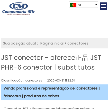
pt
Sua posição atual：
Página inicial
>
conectores
JST conector - oferece正品 JST
PHR-6 conector | substitutos
Classificação：conectores
2025-03-31 11:32:51
Venda profissional e representação de: conectores |
faisceaux | produtos de cabos
Conector JST - Fornecemos informações sobre o